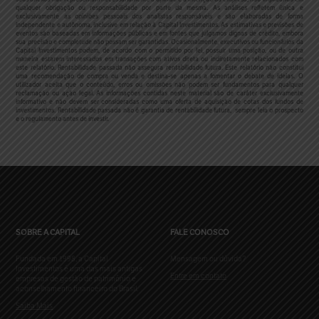
qualquer obrigação ou responsabilidade por parte da mesma. As análises refletem única e
exclusivamente as opiniões pessoais dos analistas responsáveis e são elaboradas de forma
independente e autônoma, inclusive em relação à Capital Investimentos. As estimativas e previsões de
eventos são baseadas em informações públicas e em fontes que julgamos dignas de crédito, embora
sua precisão e completude não possam ser garantidas. Ocasionalmente, executivos ou funcionários da
Capital Investimentos podem, de acordo com o permitido por lei, possuir uma posição, ou de outra
maneira estarem interessados em transações com ativos direta ou indiretamente relacionados com
este relatório. Rentabilidade passada não assegura rentabilidade futura. Este relatório não constitui
uma recomendação de compra ou venda e destina-se apenas a fomentar o debate de ideias. O
utilizador aceita que o conteúdo, erros ou omissões não podem ser fundamentos para qualquer
reclamação ou ação legal. As informações contidas neste material são de caráter exclusivamente
informativo e não devem ser consideradas como uma oferta de aquisição de cotas dos fundos de
investimentos. Rentabilidade passada não é garantia de rentabilidade futura, sempre leia o prospecto
e o regulamento antes de investir.
SOBRE A CAPITAL
FALE CONOSCO
Fundada em 1998, a Capital
Mensagem ou dúvida?
Investimentos é uma das mais antigas
Entre em contato
empresas de gestão de patrimônio e
aconselhamento financeiro do Brasil.
Saiba Mais