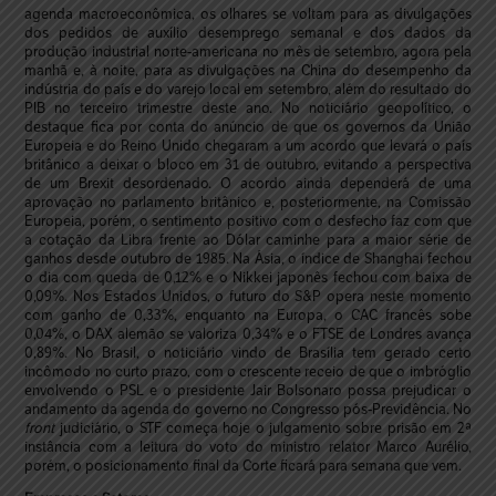
agenda macroeconômica, os olhares se voltam para as divulgações
dos pedidos de auxílio desemprego semanal e dos dados da
produção industrial norte-americana no mês de setembro, agora pela
manhã e, à noite, para as divulgações na China do desempenho da
indústria do país e do varejo local em setembro, além do resultado do
PIB no terceiro trimestre deste ano. No noticiário geopolítico, o
destaque fica por conta do anúncio de que os governos da União
Europeia e do Reino Unido chegaram a um acordo que levará o país
britânico a deixar o bloco em 31 de outubro, evitando a perspectiva
de um Brexit desordenado. O acordo ainda dependerá de uma
aprovação no parlamento britânico e, posteriormente, na Comissão
Europeia, porém, o sentimento positivo com o desfecho faz com que
a cotação da Libra frente ao Dólar caminhe para a maior série de
ganhos desde outubro de 1985. Na Ásia, o índice de Shanghai fechou
o dia com queda de 0,12% e o Nikkei japonês fechou com baixa de
0,09%. Nos Estados Unidos, o futuro do S&P opera neste momento
com ganho de 0,33%, enquanto na Europa, o CAC francês sobe
0,04%, o DAX alemão se valoriza 0,34% e o FTSE de Londres avança
0,89%. No Brasil, o noticiário vindo de Brasília tem gerado certo
incômodo no curto prazo, com o crescente receio de que o imbróglio
envolvendo o PSL e o presidente Jair Bolsonaro possa prejudicar o
andamento da agenda do governo no Congresso pós-Previdência. No
front
judiciário, o STF começa hoje o julgamento sobre prisão em 2ª
instância com a leitura do voto do ministro relator Marco Aurélio,
porém, o posicionamento final da Corte ficará para semana que vem.