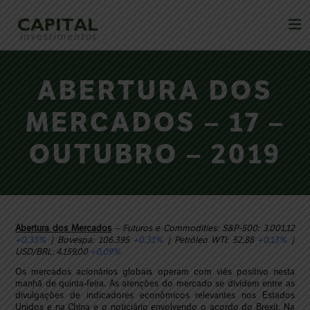
ABERTURA DOS
MERCADOS – 17 –
OUTUBRO – 2019
Abertura dos Mercados
– Futuros e Commodities: S&P-500: 3.001,12
+0,33%
| Bovespa: 106.395
+0,31%
| Petróleo WTI: 52,88
+0,13%
|
USD/BRL: 4.159,00
+0,09%
Os mercados acionários globais operam com viés positivo nesta
manhã de quinta-feira. As atenções do mercado se dividem entre as
divulgações de indicadores econômicos relevantes nos Estados
Unidos e na China e o noticiário envolvendo o acordo do Brexit. Na