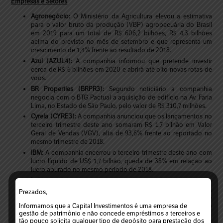
Empresas e Setores
Agronegócio:
O Ministério da Agricultura elevou a estimativa
para o valor bruto da produção (VBP) agropecuária do Brasil
em 2019 para um total de R$ 606,2 bilhões, R$ 4,3 bilhões
acima do previsto no mês de setembro e que representa um
crescimento de 1,4% frente ao resultado de 2018.
Azul (AZUL4):
A companhia informou que pretende investir
cerca de R$ 6 bilhões em 2020 e abrirá até oito novas rotas de
voos.
BR Properties (BRPR3):
Segundo noticiário a companhia
negocia com o BTG Pactual a aquisição de edifício na Av. Faria
Lima, no Estado de São Paulo, pelo valor de R$ 310,7 milhões.
Cyrela (CYRE3):
A companhia anunciou que os lançamentos no
terceiro trimestre deste ano somaram R$ 1,7 bilhão em Valor
Geral de Vendas (VGV), alta de 93,6% frente ao reportado no
mesmo trimestre de 2018.
IBM:
A companhia encerrou o terceiro trimestre deste ano com
lucro líquido de US$ 1,7 bilhão, queda de 38% em relação ao
lucro apurado no mesmo período de 2018.
Indústria:
Segundo dados divulgados pela Federação e pelo
Centro das Indústrias do Estado de São Paulo (Fiesp e Ciesp),
Prezados,
o nível de emprego da indústria paulista no mês de setembro
Informamos que a Capital Investimentos é uma empresa de
registrou leve queda de 0,06% frente ao mês anterior, após o
gestão de patrimônio e não concede empréstimos a terceiros e
fechamento de 1 mil postos de trabalho.
tão pouco solicita qualquer tipo de depósito para prestação dos