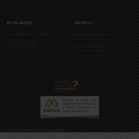
RIO DE JANEIRO
SÃO PAULO
Av. Ataulfo de Paiva, 204/901 – Leblon
Av. Brigadeiro Faria Lima, 2.179 – 8º
andar – Jd. Paulistano
Tel 55 (21) 3509-2150
Fax 55 (21) 3509-2151
Tel 55 (11) 3095-7070
Fax 55 (11) 3849-4373
© Todos os direitos reservados para Capital