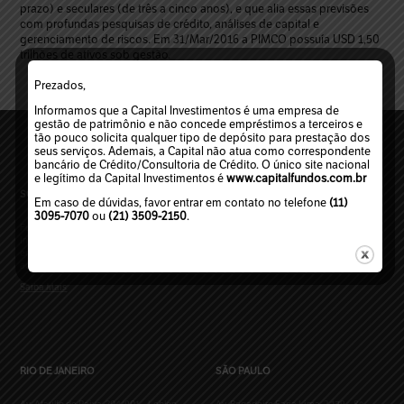
prazo) e seculares (de três a cinco anos), e que alia essas previsões
com profundas pesquisas de crédito, análises de capital e
gerenciamento de riscos. Em 31/Mar/2016 a PIMCO possuía USD 1,50
trilhões de ativos sob gestão.
Prezados,
Informamos que a Capital Investimentos é uma empresa de
gestão de patrimônio e não concede empréstimos a terceiros e
tão pouco solicita qualquer tipo de depósito para prestação dos
seus serviços. Ademais, a Capital não atua como correspondente
bancário de Crédito/Consultoria de Crédito. O único site nacional
e legítimo da Capital Investimentos é
www.capitalfundos.com.br
SOBRE A CAPITAL
FALE CONOSCO
Em caso de dúvidas, favor entrar em contato no telefone
(11)
3095-7070
ou
(21) 3509-2150
.
Fundada em 1998, a Capital
Mensagem ou dúvida?
Investimentos é uma das mais antigas
Entre em contato
empresas de gestão de patrimônio e
aconselhamento financeiro do Brasil.
Saiba Mais
RIO DE JANEIRO
SÃO PAULO