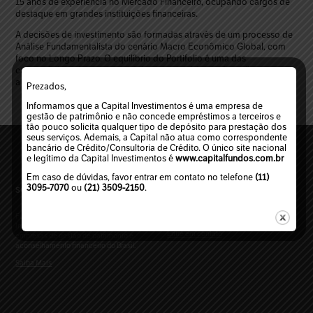
15 anos de experiência no Mercado Financeiro, ocupando cargos de
destaque em grandes instituições financeiras.
A decisões de investimento são formadas através de um processo de
Análise Fundamentalista do cenário Macro Econômico Global, com
foco no Longo Prazo. O equilíbrio do Portifolio é uma das
características de nossas posições com o objetivo de melhor navegar
a volatilidade de curto prazo.
Prezados,
Informamos que a Capital Investimentos é uma empresa de
gestão de patrimônio e não concede empréstimos a terceiros e
tão pouco solicita qualquer tipo de depósito para prestação dos
seus serviços. Ademais, a Capital não atua como correspondente
bancário de Crédito/Consultoria de Crédito. O único site nacional
e legítimo da Capital Investimentos é
www.capitalfundos.com.br
Em caso de dúvidas, favor entrar em contato no telefone
(11)
3095-7070
ou
(21) 3509-2150
.
SOBRE A CAPITAL
FALE CONOSCO
Fundada em 1998, a Capital
Mensagem ou dúvida?
Investimentos é uma das mais antigas
Entre em contato
empresas de gestão de patrimônio e
aconselhamento financeiro do Brasil.
Saiba Mais