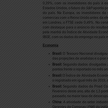
0,39%, com os investidores do país à e
Estados Unidos, o futuro do
S&P
aponta pa
do país. Na Europa, os investidores da
comercias com o Reino Unido antes da ef
em Londres, o FTSE cede 0,49%. No cená
com destaque para o anúncio do resultad
pela manhã do Índice de Atividade Econô
IBGE, com os dados do emprego no país no
Economia
Brasil:
O Tesouro Nacional divulgou 
das projeções de analistas e o pior 
Brasil:
Segundo dados divulgados pe
pontos frente o reportado no mês ant
Brasil:
O Índice de Atividade Econôm
o registrado em igual mês de 2015
Brasil:
Segundo dados da Pnad Cont
Fevereiro deste ano, alta de 1,3 po
passado, na maior taxa de desocupaç
China:
A atividade do setor indust
Gerentes de Compras (
PMI
) da indú