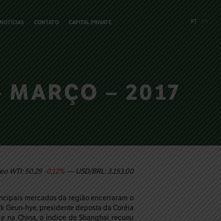
PT
EN
NOTÍCIAS
CONTATO
CAPITAL PRIVATE
 MARÇO – 2017
eo WTI: 50,29
-0,12%
— USD/BRL: 3.153,00
rincipais mercados da região encerraram o
k Geun-hye, presidente deposta da Coréia
e na China, o índice de Shanghai recuou