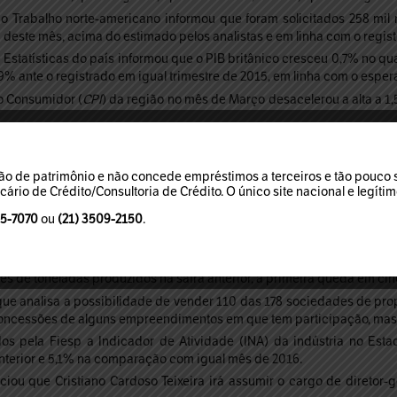
 Trabalho norte-americano informou que foram solicitados 258 mil
deste mês, acima do estimado pelos analistas e em linha com o regist
Estatísticas do país informou que o PIB britânico cresceu 0,7% no q
1,9% ante o registrado em igual trimestre de 2015, em linha com o espe
o Consumidor (
CPI
) da região no mês de Março desacelerou a alta a 1
o de patrimônio e não concede empréstimos a terceiros e tão pouco so
ulga as contas do setor público consolidado no mês de Fevereiro.
rio de Crédito/Consultoria de Crédito. O único site nacional e legíti
ade de Michigan divulga a leitura final do Índice de Confiança do C
95-7070
ou
(21) 3509-2150
.
o Conselho Internacional de Grãos (IGC) a produção global de grãos 
ões de toneladas produzidos na safra anterior, a primeira queda em cin
e analisa a possibilidade de vender 110 das 178 sociedades de prop
 concessões de alguns empreendimentos em que tem participação, mas
s pela Fiesp a Indicador de Atividade (INA) da indústria no Est
anterior e 5,1% na comparação com igual mês de 2016.
ou que Cristiano Cardoso Teixeira irá assumir o cargo de diretor-g