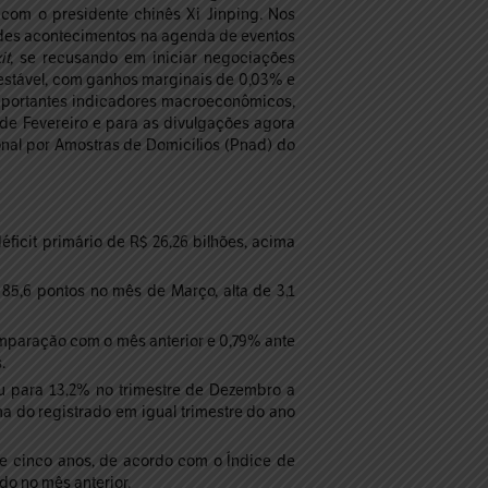
com o presidente chinês Xi Jinping. Nos
des acontecimentos na agenda de eventos
it
, se recusando em iniciar negociações
estável, com ganhos marginais de 0,03% e
mportantes indicadores macroeconômicos,
de Fevereiro e para as divulgações agora
nal por Amostras de Domicílios (Pnad) do
ficit primário de R$ 26,26 bilhões, acima
5,6 pontos no mês de Março, alta de 3,1
mparação com o mês anterior e 0,79% ante
.
 para 13,2% no trimestre de Dezembro a
ma do registrado em igual trimestre do ano
se cinco anos, de acordo com o Índice de
ado no mês anterior.