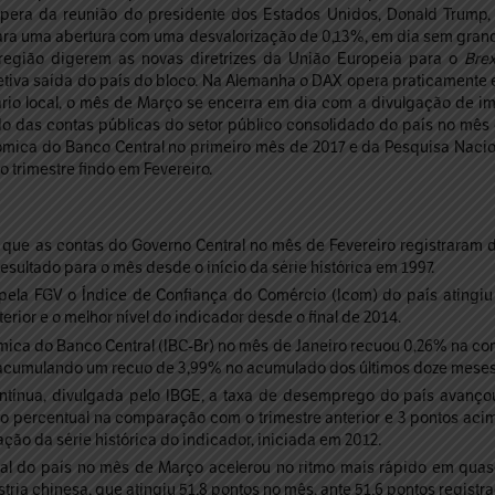
spera da reunião do presidente dos Estados Unidos, Donald Trump, 
ra uma abertura com uma desvalorização de 0,13%, em dia sem gran
 região digerem as novas diretrizes da União Europeia para o
Brex
etiva saída do país do bloco. Na Alemanha o DAX opera praticamente 
rio local, o mês de Março se encerra em dia com a divulgação de i
o das contas públicas do setor público consolidado do país no mês 
mica do Banco Central no primeiro mês de 2017 e da Pesquisa Nacio
 trimestre findo em Fevereiro.
que as contas do Governo Central no mês de Fevereiro registraram dé
resultado para o mês desde o início da série histórica em 1997.
la FGV o Índice de Confiança do Comércio (Icom) do país atingiu 8
erior e o melhor nível do indicador desde o final de 2014.
ica do Banco Central (IBC-Br) no mês de Janeiro recuou 0,26% na co
, acumulando um recuo de 3,99% no acumulado dos últimos doze meses
ínua, divulgada pelo IBGE, a taxa de desemprego do país avançou
nto percentual na comparação com o trimestre anterior e 3 pontos aci
ão da série histórica do indicador, iniciada em 2012.
rial do país no mês de Março acelerou no ritmo mais rápido em qua
stria chinesa, que atingiu 51,8 pontos no mês, ante 51,6 pontos registr