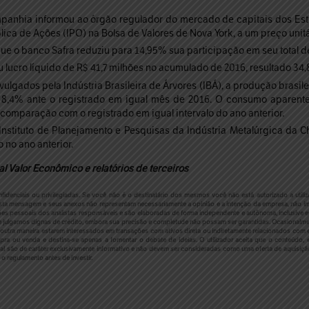
panhia informou ao órgão regulador do mercado de capitais dos Esta
ica de Ações (IPO) na Bolsa de Valores de Nova York, a um preço unitá
e o banco Safra reduziu para 14,95% sua participação em seu total de
lucro líquido de R$ 41,7 milhões no acumulado de 2016, resultado 34,
lgados pela Indústria Brasileira de Árvores (IBÁ), a produção brasil
 8,4% ante o registrado em igual mês de 2016. O consumo aparente 
comparação com o registrado em igual intervalo do ano anterior.
nstituto de Planejamento e Pesquisas da Indústria Metalúrgica da 
 no ano anterior.
l Valor Econômico e relatórios de terceiros
nciais ou privilegiadas. Se você não é o destinatário dos mesmos você não está autorizado a utiliza
ta mensagem e seus anexos não representam necessariamente a opinião e a intenção da empresa, não im
iões pessoais dos analistas responsáveis e são elaboradas de forma independente e autônoma, inclusive em
julgamos dignas de crédito, embora sua precisão e completude não possam ser garantidas. Ocasionalmen
outra maneira estarem interessados em transações com ativos direta ou indiretamente relacionados com e
mpra ou venda e destina-se apenas a fomentar o debate de ideias. O utilizador aceita que o conteúd
ial são de caráter exclusivamente informativo e não devem ser consideradas como uma oferta de aquisiç
 o regulamento antes de investir.