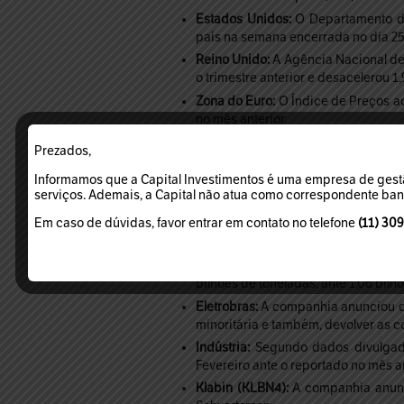
Estados Unidos:
O Departamento do
país na semana encerrada no dia 25 
Reino Unido:
A Agência Nacional de 
o trimestre anterior e desacelerou 
Zona do Euro:
O Índice de Preços a
no mês anterior.
Agenda
Prezados,
Informamos que a Capital Investimentos é uma empresa de gestã
10h30 – Brasil: O Banco Central div
serviços. Ademais, a Capital não atua como correspondente bancá
11h00 – Estados Unidos: A Universid
Em caso de dúvidas, favor entrar em contato no telefone
(11) 30
Empresas e Setores
Agronegócios:
Segundo estimativa d
bilhões de toneladas, ante 1,06 bilh
Eletrobras:
A companhia anunciou qu
minoritária e também, devolver as
Indústria:
Segundo dados divulgado
Fevereiro ante o reportado no mês 
Klabin (KLBN4):
A companhia anunci