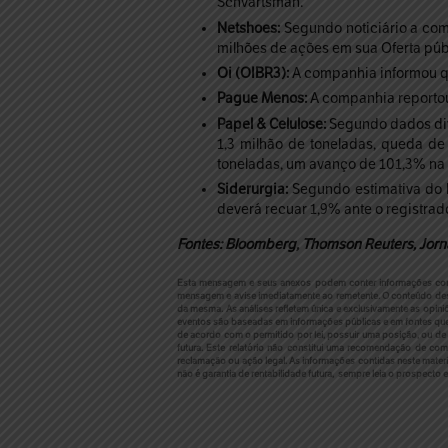
Schvartsman.
Netshoes:
Segundo noticiário a com
milhões de ações em sua Oferta públ
Oi (OIBR3):
A companhia informou qu
Pague Menos:
A companhia reportou 
Papel & Celulose:
Segundo dados divu
1,3 milhão de toneladas, queda de
toneladas, um avanço de 101,3% na 
Siderurgia:
Segundo estimativa do I
deverá recuar 1,9% ante o registrado
Fontes: Bloomberg, Thomson Reuters, Jorna
Esta mensagem e seus anexos podem conter informações confide
mensagem e avise imediatamente ao remetente. O conteúdo des
da mesma.
As análises refletem única e exclusivamente as opin
eventos são baseadas em informações públicas e em fontes que 
de acordo com o permitido por lei, possuir uma posição, ou de 
futura. Este relatório não constitui uma recomendação de co
reclamação ou ação legal.
As informações contidas neste mater
não é garantia de rentabilidade futura, sempre leia o prospecto e