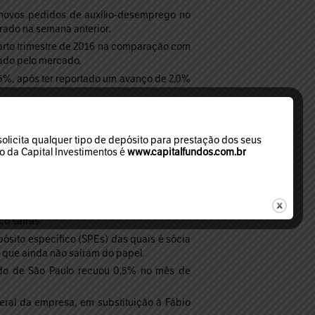
 novos pedidos de auxílio-desemprego no
rado na semana anterior.
uarto trimestre de 2016 na comparação com
rado pelo mercado.
,5%, após ter reportado um avanço de 2,0%
licita qualquer tipo de depósito para prestação dos seus
mo da Capital Investimentos é
www.capitalfundos.com.br
onsumidor do país no mês de Março.
na safra 2017/2018 atingirá cerca de 2,05
co safras.
ósito específico (SPEs) das quais é sócia
 que ainda não saíram do papel.
ado de São Paulo recuou 0,5% no mês de
eral da empresa, em substituição à Fábio