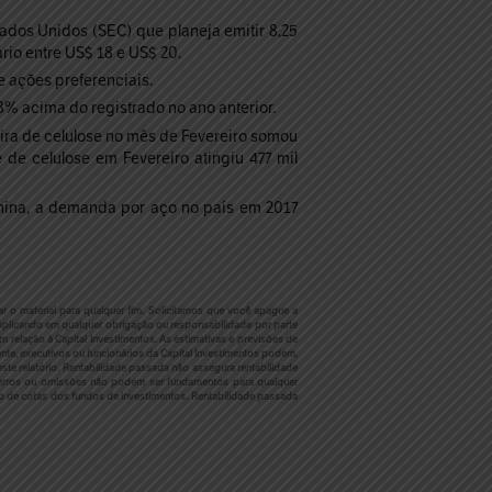
dos Unidos (SEC) que planeja emitir 8,25
rio entre US$ 18 e US$ 20.
 ações preferenciais.
8% acima do registrado no ano anterior.
eira de celulose no mês de Fevereiro somou
de celulose em Fevereiro atingiu 477 mil
China, a demanda por aço no país em 2017
r o material para qualquer fim. Solicitamos que você apague a
plicando em qualquer obrigação ou responsabilidade por parte
 relação à Capital Investimentos. As estimativas e previsões de
te, executivos ou funcionários da Capital Investimentos podem,
ste relatório. Rentabilidade passada não assegura rentabilidade
o, erros ou omissões não podem ser fundamentos para qualquer
ão de cotas dos fundos de investimentos. Rentabilidade passada