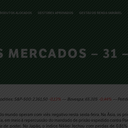
RODUTOS ALOCADOS
GESTORES APROVADOS
GESTÃO DE RENDA VARIÁVEL
 MERCADOS – 31 –
dities: S&P-500: 2.361,50
-0,13%
— Bovespa: 65.305
-0,44%
— Petról
 do mundo operam com viés negativo nesta sexta-feira. Na Ásia, os p
a, em meio à repercussão do mandado de prisão expedido contra Par
o de poder. No Japão, o índice Nikkei fechou com perdas de 0,81% 