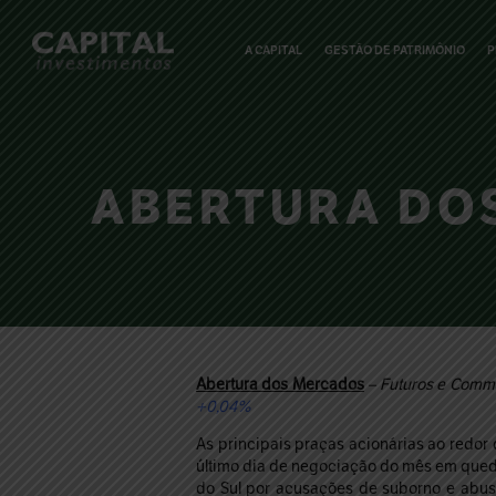
A CAPITAL
GESTÃO DE PATRIMÔNIO
P
ABERTURA DOS
Abertura dos Mercados
– Futuros e Commo
+0,04%
As principais praças acionárias ao redor
último dia de negociação do mês em qued
do Sul por acusações de suborno e abus