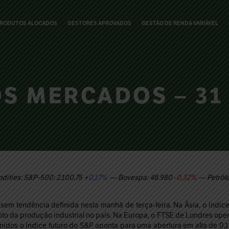
RODUTOS ALOCADOS
GESTORES APROVADOS
GESTÃO DE RENDA VARIÁVEL
 MERCADOS – 31 
ities: S&P-500: 2.100,75 +
0,17%
— Bovespa: 48.980
-0,32%
— Petróle
em tendência definida nesta manhã de terça-feira. Na Ásia, o índice
to da produção industrial no país. Na Europa, o FTSE de Londres oper
idos o índice futuro do S&P aponta para uma abertura em alta de 0,1