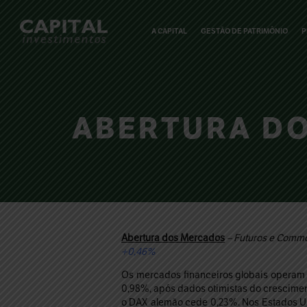
A CAPITAL
GESTÃO DE PATRIMÔNIO
P
ABERTURA DOS
Abertura dos Mercados
– Futuros e
Commod
+0,46%
Os mercados financeiros globais operam s
0,98%, após dados otimistas do crescimen
o DAX alemão cede 0,23%. Nos Estados Un