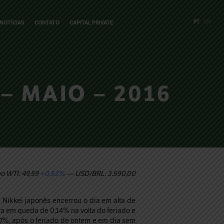
PT
EN
NOTÍCIAS
CONTATO
CAPITAL PRIVATE
– MAIO – 2016
o WTI: 49,59
+0,53%
— USD/BRL: 3.590,00
 Nikkei japonês encerrou o dia em alta de
a em queda de 0,14% na volta do feriado e
7%, após o feriado de ontem e em dia sem