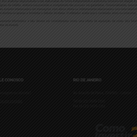
is dos analistas responsáveis e são elaboradas de forma independente e autônoma, inclusive em relação à C
gnas de crédito, embora sua precisão e completude não possam ser garantidas. Ocasionalmente, executi
ira estarem interessados em transações com ativos direta ou indiretamente relacionados com este relatório
 destina-se apenas a fomentar o debate de ideias. O utilizador aceita que o conteúdo, erros ou omiss
sivamente informativo e não devem ser consideradas como uma oferta de aquisição de cotas dos fund
es de investir.
LE CONOSCO
RIO DE JANEIRO
nsagem ou dúvida?
Av. Ataulfo de Paiva, 204/901 – Leblon
tre em contato
Tel 55 (21) 3509-2150
Fax 55 (21) 3509-2151