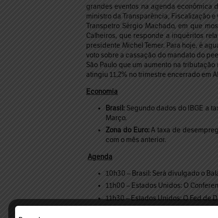
grandes eventos na agenda econômica do 
ministro da Transparência, Fiscalização e
Transpetro Sérgio Machado, em que most
Calheiros, que responde a inquéritos rel
presidente Michel Temer. Para hoje, é ag
voto sobre a cassação do mandato do pe
São Paulo que um aumento na tributação 
atingiu 11,2% no trimestre encerrado em Ab
Economia
Brasil:
Segundo dados do IBGE a taxa
Março.
Zona do Euro:
A taxa de desemprego
com o mês anterior.
Agenda
10h30 – Brasil: Será divulgado o Ba
11h00 – Estados Unidos: O Conferen
11h30 – Estados Unidos: O Fed de Da
22h00 – China: Será divulgado o Ín