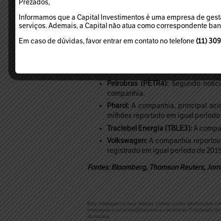
Prezados,
Empresas e Setores
Informamos que a Capital Investimentos é uma empresa de gestã
serviços. Ademais, a Capital não atua como correspondente bancá
Energia:
Segundo dados da Empresa
apresentou alta de 1,4% ante o regi
Em caso de dúvidas, favor entrar em contato no telefone
(11) 30
Fibria (FIBR3):
A companhia divulgou 
Papel & Celulose:
Segundo dados da 
No acumulado dos primeiros 4 mese
Petrobras (PETR4):
Segundo notici
companhia.
Pharol:
A companhia, principal acio
milhões reportado em igual período
Tractebel Energia (TBLE3):
A compan
Volkswagen:
A companhia reportou l
registrado em igual período de 2015
Fontes: Bloomberg, Thomson Reuters, Jorna
Esta mensagem e seus anexos podem conter informações confide
mensagem e avise imediatamente ao remetente. O conteúdo des
da mesma.