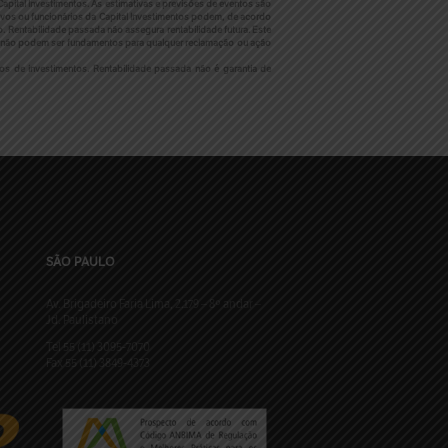
apital Investimentos. As estimativas e previsões de eventos são
vos ou funcionários da Capital Investimentos podem, de acordo
. Rentabilidade passada não assegura rentabilidade futura. Este
ões não podem ser fundamentos para qualquer reclamação ou ação
os de investimentos. Rentabilidade passada não é garantia de
SÃO PAULO
Av. Brigadeiro Faria Lima, 2.179 – 8º andar –
Jd. Paulistano
Tel 55 (11) 3095-7070
Fax 55 (11) 3849-4373