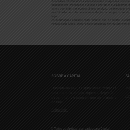
As análises refletem única e exclusivamente as opiniões pessoa
baseadas em informações públicas e em fontes que julgamos di
com o permitido por lei, possuir uma posição, ou de outra mane
relatório não constitui uma recomendação de compra ou venda e
legal.
As informações contidas neste material são de caráter exclu
rentabilidade futura, sempre leia o prospecto e o regulamento ant
SOBRE A CAPITAL
FA
Fundada em 1998, a Capital Investimentos é
Me
uma das mais antigas empresas de gestão
En
de patrimônio e aconselhamento financeiro
do Brasil.
Saiba Mais
© Todos os direitos reservados para Capital