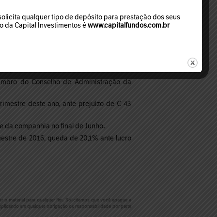
licita qualquer tipo de depósito para prestação dos seus
mo da Capital Investimentos é
www.capitalfundos.com.br
ema interligado do país no mês de Abril
os seus mercados a partir de 1º de Junho.
 ante o registrado em igual mês de 2015.
ração anual.
embro do Conselho de Administração da
rimestre deste ano, ante prejuízo de € 43
e da companhia no final de Junho
.
imestre de 2016, queda de 20,1% ante lucro
r o material para qualquer fim. Solicitamos que você apague a
plicando em qualquer obrigação ou responsabilidade por parte