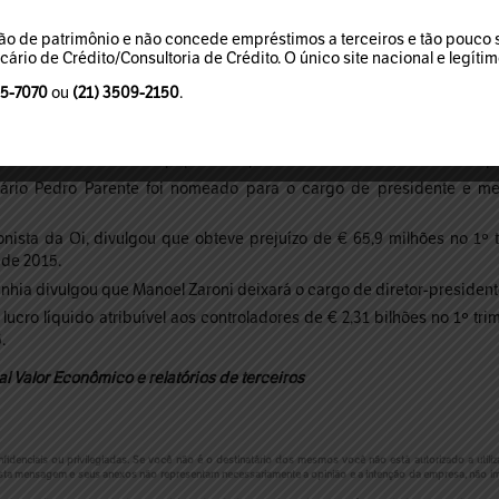
o de patrimônio e não concede empréstimos a terceiros e tão pouco so
rio de Crédito/Consultoria de Crédito. O único site nacional e legíti
 de Pesquisa Energética (EPE) o consumo de eletricidade no sist
strado em igual mês de 2015.
95-7070
ou
(21) 3509-2150
.
que irá ajustar o preço da tonelada de sua celulose vendida a todos 
ABPO as vendas de papelão ondulado no país em Abril subiram 0,42%
s do ano as vendas de papelão no país retrocederam 3,90% na compa
ário Pedro Parente foi nomeado para o cargo de presidente e m
nista da Oi, divulgou que obteve prejuízo de € 65,9 milhões no 1º t
 de 2015.
hia divulgou que Manoel Zaroni deixará o cargo de diretor-president
ucro líquido atribuível aos controladores de € 2,31 bilhões no 1º tr
.
l Valor Econômico e relatórios de terceiros
nciais ou privilegiadas. Se você não é o destinatário dos mesmos você não está autorizado a utiliza
ta mensagem e seus anexos não representam necessariamente a opinião e a intenção da empresa, não im