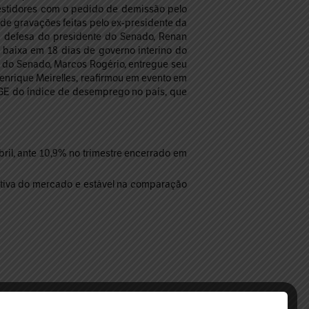
vestidores com o pedido de demissão pelo
 de gravações feitas pelo ex-presidente da
a defesa do presidente do Senado, Renan
a baixa em 18 dias de governo interino do
a do Senado, Marcos Rogério, entregue seu
nrique Meirelles, reafirmou em evento em
BGE do índice de desemprego no país, que
il, ante 10,9% no trimestre encerrado em
ativa do mercado e estável na comparação