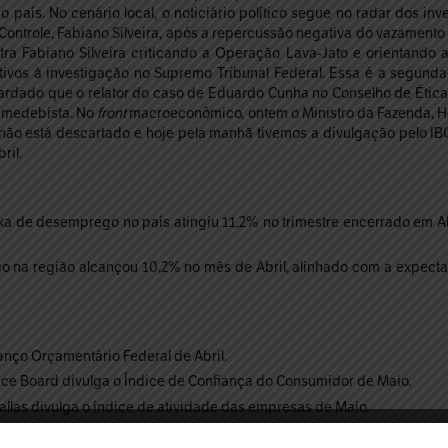
país. No cenário local, o noticiário político segue no radar dos in
 Controle, Fabiano Silveira, após a repercussão negativa do vazamento
ra Fabiano Silveira criticando a Operação Lava-Jato e orientando 
ativos à investigação no Supremo Tribunal Federal. Essa é a segund
uardado que o relator do caso de Eduardo Cunha no Conselho de Étic
emedebista. No
front
macroeconômico, ontem o Ministro da Fazenda, He
não está descartado e hoje pela manhã tivemos a divulgação pelo I
ril.
 de desemprego no país atingiu 11,2% no trimestre encerrado em Abr
 na região alcançou 10,2% no mês de Abril, alinhado com a expect
lanço Orçamentário Federal de Abril.
ce Board divulga o Índice de Confiança do Consumidor de Maio.
llas divulga o índice de atividade das empresas de Maio.
dice Gerente de Compras (
PMI
) da indústria de Maio.