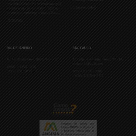
Investimentos é uma das mais antigas
Entre em contato
empresas de gestão de patrimônio e
aconselhamento financeiro do Brasil.
Saiba Mais
RIO DE JANEIRO
SÃO PAULO
Av. Ataulfo de Paiva, 204/901 – Leblon
Av. Brigadeiro Faria Lima, 2.179 – 8º
andar – Jd. Paulistano
Tel 55 (21) 3509-2150
Fax 55 (21) 3509-2151
Tel 55 (11) 3095-7070
Fax 55 (11) 3849-4373