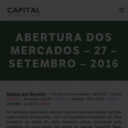
ABERTURA DOS
MERCADOS – 27 –
SETEMBRO – 2016
Abertura dos Mercados
– Futuros e Commodities: S&P-500: 2.139,25
-0,02%
— Bovespa: 58.545
+0,29%
— Petróleo WTI: 44,96
+1,08%
—
USD/BRL: 3.228,00
-0,50%
Os mercados financeiros externos operam sem uma direção definida
nesta manhã de terça-feira, com os investidores mantendo um olhar
cauteloso às ações do setor bancário global, impactado pela
tendência de nova queda nas ações do alemão Deutsche Bank.