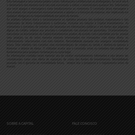
Esta mensagem e seus anexos podem conter informações confidenciais ou privilegiadas. Se você não é
o destinatário dos mesmos você não está autorizado a utilizar o material para qualquer fim. Solicitamos
que você apague a mensagem e avise imediatamente ao remetente. O conteúdo desta mensagem e
seus anexos não representam necessariamente a opinião e a intenção da empresa, não implicando em
qualquer obrigação ou responsabilidade por parte da mesma.
As análises refletem única e exclusivamente as opiniões pessoais dos analistas responsáveis e são
elaboradas de forma independente e autônoma, inclusive em relação à Capital Investimentos. As
estimativas e previsões de eventos são baseadas em informações públicas e em fontes que julgamos
dignas de crédito, embora sua precisão e completude não possam ser garantidas. Ocasionalmente,
executivos ou funcionários da Capital Investimentos podem, de acordo com o permitido por lei, possuir
uma posição, ou de outra maneira estarem interessados em transações com ativos direta ou
indiretamente relacionados com este relatório. Rentabilidade passada não assegura rentabilidade
futura. Este relatório não constitui uma recomendação de compra ou venda e destina-se apenas a
fomentar o debate de ideias. O utilizador aceita que o conteúdo, erros ou omissões não podem ser
fundamentos para qualquer reclamação ou ação legal.
As informações contidas neste material são de caráter exclusivamente informativo e não devem ser
consideradas como uma oferta de aquisição de cotas dos fundos de investimentos. Rentabilidade
passada não é garantia de rentabilidade futura, sempre leia o prospecto e o regulamento antes de
investir.
SOBRE A CAPITAL
FALE CONOSCO
Fundada em 1998, a Capital
Mensagem ou dúvida?