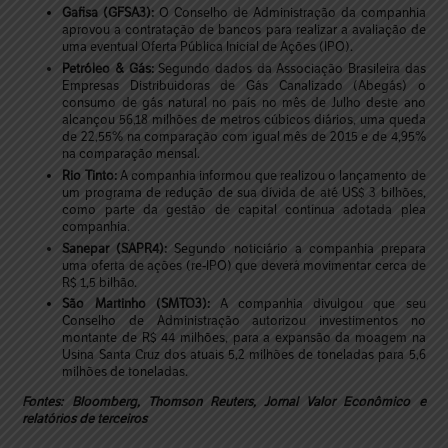
Gafisa (GFSA3):
O Conselho de Administração da companhia
aprovou a contratação de bancos para realizar a avaliação de
uma eventual Oferta Pública Inicial de Ações (IPO).
Petróleo & Gás:
Segundo dados da Associação Brasileira das
Empresas Distribuidoras de Gás Canalizado (Abegás) o
consumo de gás natural no país no mês de Julho deste ano
alcançou 56,18 milhões de metros cúbicos diários, uma queda
de 22,55% na comparação com igual mês de 2015 e de 4,95%
na comparação mensal.
Rio Tinto:
A companhia informou que realizou o lançamento de
um programa de redução de sua dívida de até US$ 3 bilhões,
como parte da gestão de capital contínua adotada plea
companhia.
Sanepar (SAPR4):
Segundo noticiário a companhia prepara
uma oferta de ações (re-IPO) que deverá movimentar cerca de
R$ 1,5 bilhão.
São Martinho (SMTO3):
A companhia divulgou que seu
Conselho de Administração autorizou investimentos no
montante de R$ 44 milhões, para a expansão da moagem na
Usina Santa Cruz dos atuais 5,2 milhões de toneladas para 5,6
milhões de toneladas.
Fontes: Bloomberg, Thomson Reuters, Jornal Valor Econômico e
relatórios de terceiros