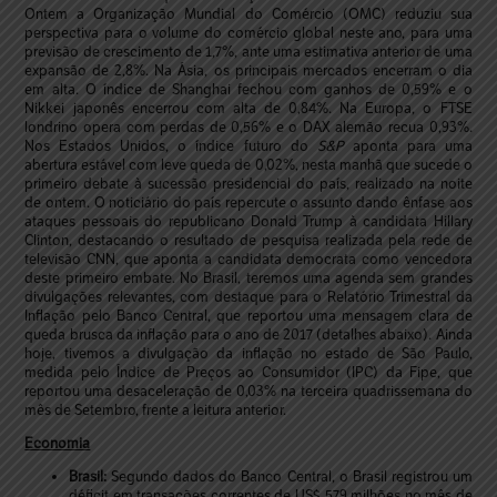
Ontem a Organização Mundial do Comércio (OMC) reduziu sua
perspectiva para o volume do comércio global neste ano, para uma
previsão de crescimento de 1,7%, ante uma estimativa anterior de uma
expansão de 2,8%. Na Ásia, os principais mercados encerram o dia
em alta. O índice de Shanghai fechou com ganhos de 0,59% e o
Nikkei japonês encerrou com alta de 0,84%. Na Europa, o FTSE
londrino opera com perdas de 0,56% e o DAX alemão recua 0,93%.
Nos Estados Unidos, o índice futuro do
S&P
aponta para uma
abertura estável com leve queda de 0,02%, nesta manhã que sucede o
primeiro debate à sucessão presidencial do país, realizado na noite
de ontem. O noticiário do país repercute o assunto dando ênfase aos
ataques pessoais do republicano Donald Trump à candidata Hillary
Clinton, destacando o resultado de pesquisa realizada pela rede de
televisão CNN, que aponta a candidata democrata como vencedora
deste primeiro embate. No Brasil, teremos uma agenda sem grandes
divulgações relevantes, com destaque para o Relatório Trimestral da
Inflação pelo Banco Central, que reportou uma mensagem clara de
queda brusca da inflação para o ano de 2017 (detalhes abaixo). Ainda
hoje, tivemos a divulgação da inflação no estado de São Paulo,
medida pelo Índice de Preços ao Consumidor (IPC) da Fipe, que
reportou uma desaceleração de 0,03% na terceira quadrissemana do
mês de Setembro, frente a leitura anterior.
Economia
Brasil:
Segundo dados do Banco Central, o Brasil registrou um
déficit em transações correntes de US$ 579 milhões no mês de