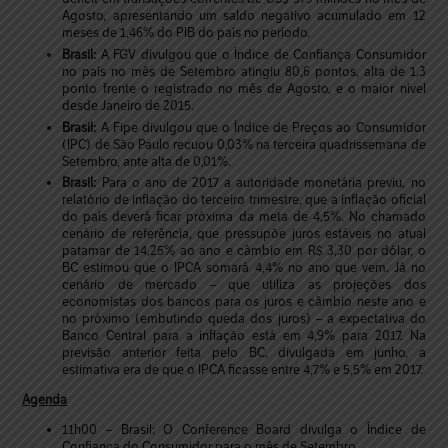
Agosto, apresentando um saldo negativo acumulado em 12
meses de 1,46% do PIB do país no período.
Brasil:
A FGV divulgou que o Índice de Confiança Consumidor
no país no mês de Setembro atingiu 80,6 pontos, alta de 1,3
ponto frente o registrado no mês de Agosto, e o maior nível
desde Janeiro de 2015.
Brasil:
A Fipe divulgou que o Índice de Preços ao Consumidor
(IPC) de São Paulo recuou 0,03% na terceira quadrissemana de
Setembro, ante alta de 0,01%.
Brasil:
Para o ano de 2017 a autoridade monetária previu, no
relatório de inflação do terceiro trimestre, que a inflação oficial
do país deverá ficar próxima da meta de 4,5%. No chamado
cenário de referência, que pressupõe juros estáveis no atual
patamar de 14,25% ao ano e câmbio em R$ 3,30 por dólar, o
BC estimou que o IPCA somará 4,4% no ano que vem. Já no
cenário de mercado – que utiliza as projeções dos
economistas dos bancos para os juros e câmbio neste ano e
no próximo (embutindo queda dos juros) – a expectativa do
Banco Central para a inflação está em 4,9% para 2017. Na
previsão anterior feita pelo BC, divulgada em junho, a
estimativa era de que o IPCA ficasse entre 4,7% e 5,5% em 2017.
Agenda
11h00 – Brasil: O Conference Board divulga o Índice de
Confiança do Consumidor para o mês de Setembro.