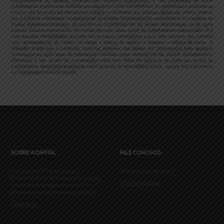
exclusivamente as opiniões pessoais dos analistas responsáveis e são elaboradas de forma
independente e autônoma, inclusive em relação à Capital Investimentos. As estimativas e previsões de
eventos são baseadas em informações públicas e em fontes que julgamos dignas de crédito, embora
sua precisão e completude não possam ser garantidas. Ocasionalmente, executivos ou funcionários da
Capital Investimentos podem, de acordo com o permitido por lei, possuir uma posição, ou de outra
maneira estarem interessados em transações com ativos direta ou indiretamente relacionados com
este relatório. Rentabilidade passada não assegura rentabilidade futura. Este relatório não constitui
uma recomendação de compra ou venda e destina-se apenas a fomentar o debate de ideias. O
utilizador aceita que o conteúdo, erros ou omissões não podem ser fundamentos para qualquer
reclamação ou ação legal.
As informações contidas neste material são de caráter exclusivamente
informativo e não devem ser consideradas como uma oferta de aquisição de cotas dos fundos de
investimentos. Rentabilidade passada não é garantia de rentabilidade futura, sempre leia o prospecto
e o regulamento antes de investir.
SOBRE A CAPITAL
FALE CONOSCO
Fundada em 1998, a Capital
Mensagem ou dúvida?
Investimentos é uma das mais antigas
Entre em contato
empresas de gestão de patrimônio e
aconselhamento financeiro do Brasil.
Saiba Mais