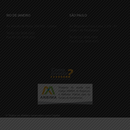
RIO DE JANEIRO
SÃO PAULO
Av. Ataulfo de Paiva, 204/901 – Leblon
Av. Brigadeiro Faria Lima, 2.179 – 8º
andar – Jd. Paulistano
Tel 55 (21) 3509-2150
Fax 55 (21) 3509-2151
Tel 55 (11) 3095-7070
Fax 55 (11) 3849-4373
© Todos os direitos reservados para Capital