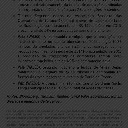
aprovou o desdobramento da totalidade das ações ordinárias
na proporção de 1 (uma) ação para 2 (duas) ações existentes.
Turismo:
Segundo dados da Associação Brasileira das
Operadoras de Turismo (Braztoa) o setor de turismo de lazer
no Brasil registrou faturamento de R$ 13,1 bilhões em 2018,
crescimento de 7,4% na comparação com o ano anterior.
Vale (VALE3):
A companhia divulgou que a produção de
minério de ferro no quarto trimestre de 2018 atingiu 100,9
milhões de toneladas, alta de 8,2% na comparação com a
produção do mesmo trimestre de 2017. No acumulado de 2018
a produção da
commodity
da companhia somou 384,6
milhões de toneladas, alta de 4,9% na comparação anual.
Vale (VALE3):
Segundo noticiário a Justiça de Minas Gerais
determinou o bloqueio de R$ 2,9 bilhões da companhia em
função das evacuações no município de Barão de Cocais.
Wiz (WIZS3):
A companhia informou que o Goldman Sachs
atingiu participação de 5,09% no total de ações ordinárias.
Fontes: Bloomberg, Thomson Reuters, jornal Valor Econômico, jornais
diversos e relatórios de terceiros.
Esta mensagem e seus anexos podem conter informações confidenciais ou privilegiadas. Se você não é
o destinatário dos mesmos você não está autorizado a utilizar o material para qualquer fim. Solicitamos
que você apague a mensagem e avise imediatamente ao remetente. O conteúdo desta mensagem e
seus anexos não representam necessariamente a opinião e a intenção da empresa, não implicando em
qualquer obrigação ou responsabilidade por parte da mesma.
As análises refletem única e