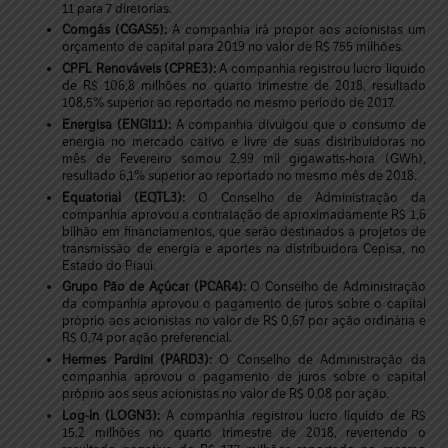
11 para 7 diretorias.
Comgás (CGAS5):
A companhia irá propor aos acionistas um
orçamento de capital para 2019 no valor de R$ 755 milhões.
CPFL Renováveis (CPRE3):
A companhia registrou lucro líquido
de R$ 106,8 milhões no quarto trimestre de 2018, resultado
108,5% superior ao reportado no mesmo período de 2017.
Energisa (ENGI11):
A companhia divulgou que o consumo de
energia no mercado cativo e livre de suas distribuidoras no
mês de Fevereiro somou 2,99 mil gigawatts-hora (GWh),
resultado 6,1% superior ao reportado no mesmo mês de 2018.
Equatorial (EQTL3):
O Conselho de Administração da
companhia aprovou a contratação de aproximadamente R$ 1,6
bilhão em financiamentos, que serão destinados a projetos de
transmissão de energia e aportes na distribuidora Cepisa, no
Estado do Piauí.
Grupo Pão de Açúcar (PCAR4):
O Conselho de Administração
da companhia aprovou o pagamento de juros sobre o capital
próprio aos acionistas no valor de R$ 0,67 por ação ordinária e
R$ 0,74 por ação preferencial.
Hermes Pardini (PARD3):
O Conselho de Administração da
companhia aprovou o pagamento de juros sobre o capital
próprio aos seus acionistas no valor de R$ 0,08 por ação.
Log-In (LOGN3):
A companhia registrou lucro líquido de R$
15,2 milhões no quarto trimestre de 2018, revertendo o