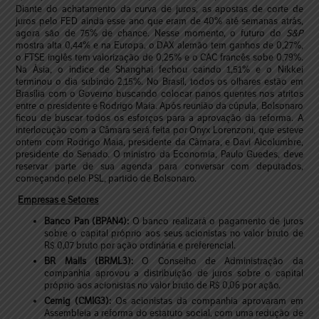
Diante do achatamento da curva de juros, as apostas de corte de
juros pelo FED ainda esse ano que eram de 40% até semanas atrás,
agora são de 75% de chance. Nesse momento, o futuro do
S&P
mostra alta 0,44% e na Europa, o DAX alemão tem ganhos de 0,27%,
o FTSE inglês tem valorização de 0,25% e o CAC francês sobe 0,79%.
Na Ásia, o índice de Shanghai fechou caindo 1,51% e o Nikkei
terminou o dia subindo 2,15%. No Brasil, todos os olhares estão em
Brasília com o Governo buscando colocar panos quentes nos atritos
entre o presidente e Rodrigo Maia. Após reunião da cúpula, Bolsonaro
ficou de buscar todos os esforços para a aprovação da reforma. A
interlocução com a Câmara será feita por Onyx Lorenzoni, que esteve
ontem com Rodrigo Maia, presidente da Câmara, e Davi Alcolumbre,
presidente do Senado. O ministro da Economia, Paulo Guedes, deve
reservar parte de sua agenda para conversar com deputados,
começando pelo PSL, partido de Bolsonaro.
Empresas e Setores
Banco Pan (BPAN4):
O banco realizará o pagamento de juros
sobre o capital próprio aos seus acionistas no valor bruto de
R$ 0,07 bruto por ação ordinária e preferencial.
BR Malls (BRML3):
O Conselho de Administração da
companhia aprovou a distribuição de juros sobre o capital
próprio aos acionistas no valor bruto de R$ 0,06 por ação.
Cemig (CMIG3):
Os acionistas da companhia aprovaram em
Assembleia a reforma do estatuto social, com uma redução de