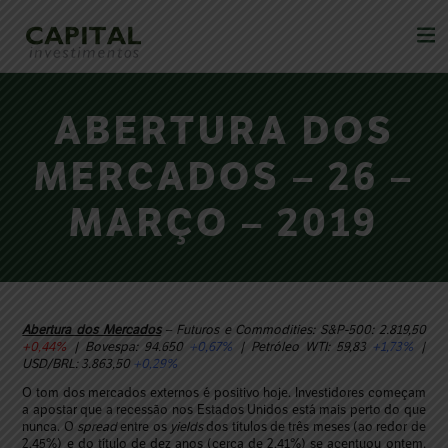
ABERTURA DOS
MERCADOS – 26 –
MARÇO – 2019
Abertura dos Mercados
– Futuros e Commodities: S&P-500: 2.819,50
+0,44%
| Bovespa: 94.650
+0,67%
| Petróleo WTI: 59,83
+1,73%
|
USD/BRL: 3.863,50
+0,29%
O tom dos mercados externos é positivo hoje. Investidores começam
a apostar que a recessão nos Estados Unidos está mais perto do que
nunca. O
spread
entre os
yields
dos títulos de três meses (ao redor de
2,45%) e do título de dez anos (cerca de 2,41%) se acentuou ontem.