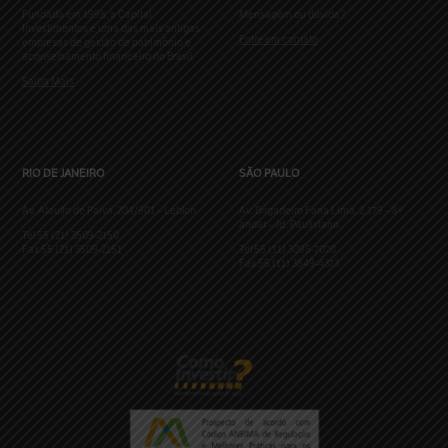
Fundada em 1998, a Capital
Mensagem ou dúvida?
Investimentos é uma das mais antigas
Entre em contato
empresas de gestão de patrimônio e
aconselhamento financeiro do Brasil.
Saiba Mais
RIO DE JANEIRO
SÃO PAULO
Av. Ataulfo de Paiva, 204/901 – Leblon
Av. Brigadeiro Faria Lima, 2.179 – 8º
andar – Jd. Paulistano
Tel 55 (21) 3509-2150
Fax 55 (21) 3509-2151
Tel 55 (11) 3095-7070
Fax 55 (11) 3849-4373