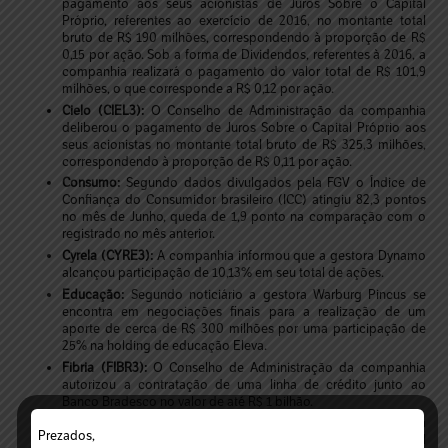
pagamento aos seus acionistas de Juros Sobre o Capital
Próprio, referentes ao exercício de 2016, no montante total
bruto de R$ 190 milhões, correspondendo à proporção de R$
0,15 por ação. Sob a forma de Dividendos, referentes à 2016, a
companhia realizará o pagamento do valor total de R$ 101,9
milhões, o que corresponde a R$ 0,12 por ação.
Cielo (CIEL3):
O Conselho de Administração da companhia
deliberou o pagamento de Juros Sobre o Capital Próprio aos
seus acionistas no montante total bruto de R$ 325,3 milhões,
correspondendo à proporção de R$ 0,11 por ação.
Consumo:
Segundo dados divulgados pela FGV o Índice de
Confiança do Consumidor brasileiro (ICC) atingiu 82,3 pontos
no mês de Junho, queda de 1,9 ponto na comparação com o
registrado no mês anterior.
Cyrela (CYRE3):
A companhia informou que a gestora Dynamo
alcançou participação de 10,13% em seu total de ações.
Educação:
Segundo noticiário a gestora Warburg Pincus se
encontra em negociações finais para a realização de um
aporte de cerca de R$ 300 milhões por uma participação de
25% na holding de educação Eleva.
Fibria (FIBR3):
O Conselho de Administração da companhia
autorizou a contratação de uma linha de crédito junto ao
Banco Bradesco no valor de até R$ 1 bilhão.
Guararapes (GUAR3):
O Conselho de Administração da
Prezados,
companhia aprovou o pagamento de Juros Sobre o Capital