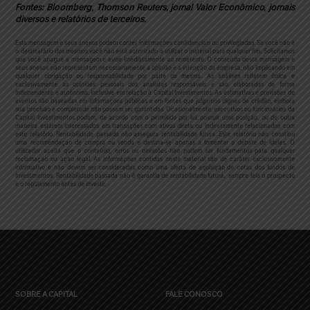
Fontes: Bloomberg, Thomson Reuters, jornal Valor Econômico, jornais
diversos e relatórios de terceiros.
Esta mensagem e seus anexos podem conter informações confidenciais ou privilegiadas. Se você não é
o destinatário dos mesmos você não está autorizado a utilizar o material para qualquer fim. Solicitamos
que você apague a mensagem e avise imediatamente ao remetente. O conteúdo desta mensagem e
seus anexos não representam necessariamente a opinião e a intenção da empresa, não implicando em
qualquer obrigação ou responsabilidade por parte da mesma.
As análises refletem única e
exclusivamente as opiniões pessoais dos analistas responsáveis e são elaboradas de forma
independente e autônoma, inclusive em relação à Capital Investimentos. As estimativas e previsões de
eventos são baseadas em informações públicas e em fontes que julgamos dignas de crédito, embora
sua precisão e completude não possam ser garantidas. Ocasionalmente, executivos ou funcionários da
Capital Investimentos podem, de acordo com o permitido por lei, possuir uma posição, ou de outra
maneira estarem interessados em transações com ativos direta ou indiretamente relacionados com
este relatório. Rentabilidade passada não assegura rentabilidade futura. Este relatório não constitui
uma recomendação de compra ou venda e destina-se apenas a fomentar o debate de ideias. O
utilizador aceita que o conteúdo, erros ou omissões não podem ser fundamentos para qualquer
reclamação ou ação legal.
As informações contidas neste material são de caráter exclusivamente
informativo e não devem ser consideradas como uma oferta de aquisição de cotas dos fundos de
investimentos. Rentabilidade passada não é garantia de rentabilidade futura, sempre leia o prospecto
e o regulamento antes de investir.
SOBRE A CAPITAL
FALE CONOSCO