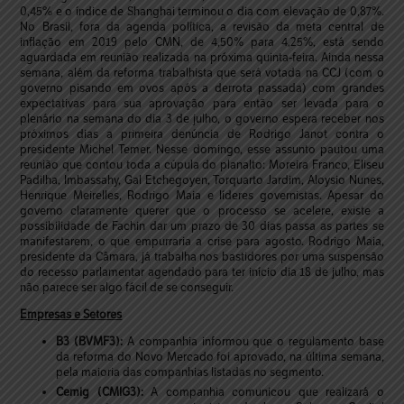
0,45% e o índice de Shanghai terminou o dia com elevação de 0,87%.
No Brasil, fora da agenda política, a revisão da meta central de
inflação em 2019 pelo CMN, de 4,50% para 4,25%, está sendo
aguardada em reunião realizada na próxima quinta-feira. Ainda nessa
semana, além da reforma trabalhista que será votada na CCJ (com o
governo pisando em ovos após a derrota passada) com grandes
expectativas para sua aprovação para então ser levada para o
plenário na semana do dia 3 de julho, o governo espera receber nos
próximos dias a primeira denúncia de Rodrigo Janot contra o
presidente Michel Temer. Nesse domingo, esse assunto pautou uma
reunião que contou toda a cúpula do planalto: Moreira Franco, Eliseu
Padilha, Imbassahy, Gal Etchegoyen, Torquarto Jardim, Aloysio Nunes,
Henrique Meirelles, Rodrigo Maia e líderes governistas. Apesar do
governo claramente querer que o processo se acelere, existe a
possibilidade de Fachin dar um prazo de 30 dias passa as partes se
manifestarem, o que empurraria a crise para agosto. Rodrigo Maia,
presidente da Câmara, já trabalha nos bastidores por uma suspensão
do recesso parlamentar agendado para ter início dia 18 de julho, mas
não parece ser algo fácil de se conseguir.
Empresas e Setores
B3 (BVMF3):
A companhia informou que o regulamento base
da reforma do Novo Mercado foi aprovado, na última semana,
pela maioria das companhias listadas no segmento.
Cemig (CMIG3):
A companhia comunicou que realizará o