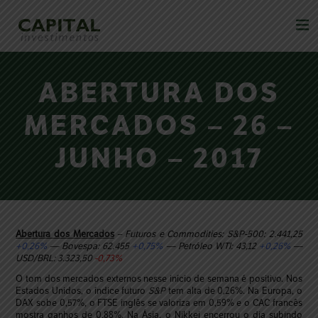
ABERTURA DOS
MERCADOS – 26 –
JUNHO – 2017
Abertura dos Mercados
– Futuros e Commodities: S&P-500: 2.441,25
+0,26%
— Bovespa: 62.455
+0,75%
— Petróleo WTI: 43,12
+0,26%
—
USD/BRL: 3.323,50
-0,73%
O tom dos mercados externos nesse início de semana é positivo. Nos
Estados Unidos, o índice futuro
S&P
tem alta de 0,26%. Na Europa, o
DAX sobe 0,57%, o FTSE inglês se valoriza em 0,59% e o CAC francês
mostra ganhos de 0,88%. Na Ásia, o Nikkei encerrou o dia subindo