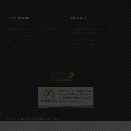
RIO DE JANEIRO
SÃO PAULO
Av. Ataulfo de Paiva, 204/901 – Leblon
Av. Brigadeiro Faria Lima, 2.179 – 8º
andar – Jd. Paulistano
Tel 55 (21) 3509-2150
Fax 55 (21) 3509-2151
Tel 55 (11) 3095-7070
Fax 55 (11) 3849-4373
© Todos os direitos reservados para Capital