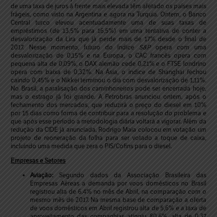
de uma taxa de juros à frente mais elevada têm afetado os países mais
frágeis, como visto na Argentina e agora na Turquia. Ontem, o Banco
Central turco elevou acentuadamente uma de suas taxas de
empréstimos (de 13,5% para 16,5%) em uma tentativa de conter a
desvalorização da Lira que já perde mais de 17% desde o final de
2017. Nesse momento, futuro do índice
S&P
opera com uma
desvalorização de 0,15% e na Europa, o CAC francês opera com
pequena alta de 0,09%, o DAX alemão cede 0,21% e o FTSE londrino
opera com baixa de 0,32%. Na Ásia, o índice de Shanghai fechou
caindo 0,45% e o Nikkei terminou o dia com desvalorização de 1,11%.
No Brasil, a paralisação dos caminhoneiros pode ser encerrada hoje,
mas o estrago já foi grande. A Petrobras anunciou ontem, após o
fechamento dos mercados, que reduzirá o preço do diesel em 10%
por 15 dias como forma de contribuir para a resolução do problema e
que após esse período a metodologia diária voltará a vigorar. Além da
redução da CIDE já anunciada, Rodrigo Maia colocou em votação um
projeto de reoneração da folha para ser votado a toque de caixa,
incluindo uma medida que zera o PIS/Cofins para o diesel.
Empresas e Setores
Aviação:
Segundo dados da Associação Brasileira das
Empresas Aéreas a demanda por voos domésticos no Brasil
registrou alta de 6,4% no mês de Abril, na comparação com o
mesmo mês de 2017. Na mesma base de comparação a oferta
de voos domésticos em Abril registrou alta de 5,6% e a taxa de
aproveitamento das companhias atingiu 80,6%, alta de 0,37