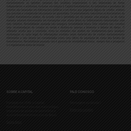
exclusivamente as opiniões pessoais dos analistas responsáveis e são elaboradas de forma
independente e autônoma, inclusive em relação à Capital Investimentos. As estimativas e previsões de
eventos são baseadas em informações públicas e em fontes que julgamos dignas de crédito, embora
sua precisão e completude não possam ser garantidas. Ocasionalmente, executivos ou funcionários da
Capital Investimentos podem, de acordo com o permitido por lei, possuir uma posição, ou de outra
maneira estarem interessados em transações com ativos direta ou indiretamente relacionados com
este relatório. Rentabilidade passada não assegura rentabilidade futura. Este relatório não constitui
uma recomendação de compra ou venda e destina-se apenas a fomentar o debate de ideias. O
utilizador aceita que o conteúdo, erros ou omissões não podem ser fundamentos para qualquer
reclamação ou ação legal. As informações contidas neste material são de caráter exclusivamente
informativo e não devem ser consideradas como uma oferta de aquisição de cotas dos fundos de
investimentos. Rentabilidade passada não é garantia de rentabilidade futura, sempre leia o prospecto
e o regulamento antes de investir.
SOBRE A CAPITAL
FALE CONOSCO
Fundada em 1998, a Capital
Mensagem ou dúvida?
Investimentos é uma das mais antigas
Entre em contato
empresas de gestão de patrimônio e
aconselhamento financeiro do Brasil.
Saiba Mais