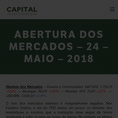
ABERTURA DOS
MERCADOS – 24 –
MAIO – 2018
Abertura dos Mercados
– Futuros e Commodities: S&P-500: 2.726,75
-0,15%
— Bovespa: 79.675
-1,99%
— Petróleo WTI: 71,00
-1,17% –
—
USD/BRL: 3.636,50
+0,19%
O tom dos mercados externos é marginalmente negativo. Nos
Estados Unidos, a ata do FED aliviou um pouco os temores dos
investidores e mostrou que a instituição deve seguir de forma
moderada a subir os juros ao longo do tempo. No entanto, os efeitos