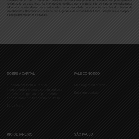
reclamação ou ação legal.
As informações contidas neste material são de caráter exclusivamente
informativo e não devem ser consideradas como uma oferta de aquisição de cotas dos fundos de
investimentos. Rentabilidade passada não é garantia de rentabilidade futura, sempre leia o prospecto
e o regulamento antes de investir.
SOBRE A CAPITAL
FALE CONOSCO
Fundada em 1998, a Capital
Mensagem ou dúvida?
Investimentos é uma das mais antigas
Entre em contato
empresas de gestão de patrimônio e
aconselhamento financeiro do Brasil.
Saiba Mais
RIO DE JANEIRO
SÃO PAULO