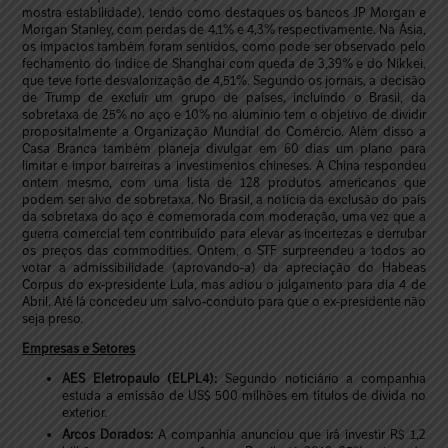
mostra estabilidade), tendo como destaques os bancos JP Morgan e
Morgan Stanley, com perdas de 4,1% e 4,3% respectivamente. Na Ásia,
os impactos também foram sentidos, como pode ser observado pelo
fechamento do índice de Shanghai com queda de 3,39% e do Nikkei,
que teve forte desvalorização de 4,51%. Segundo os jornais, a decisão
de Trump de excluir um grupo de países, incluindo o Brasil, da
sobretaxa de 25% no aço e 10% no alumínio tem o objetivo de dividir
propositalmente a Organização Mundial do Comércio. Além disso a
Casa Branca também planeja divulgar em 60 dias um plano para
limitar e impor barreiras a investimentos chineses. A China respondeu
ontem mesmo, com uma lista de 128 produtos americanos que
podem ser alvo de sobretaxa. No Brasil, a notícia da exclusão do país
da sobretaxa do aço é comemorada com moderação, uma vez que a
guerra comercial tem contribuído para elevar as incertezas e derrubar
os preços das commodities. Ontem, o STF surpreendeu a todos ao
votar a admissibilidade (aprovando-a) da apreciação do Habeas
Corpus do ex-presidente Lula, mas adiou o julgamento para dia 4 de
Abril. Até lá concedeu um salvo-conduto para que o ex-presidente não
seja preso.
Empresas e Setores
AES Eletropaulo (ELPL4):
Segundo noticiário a companhia
estuda a emissão de US$ 500 milhões em títulos de dívida no
exterior.
Arcos Dorados:
A companhia anunciou que irá investir R$ 1,2