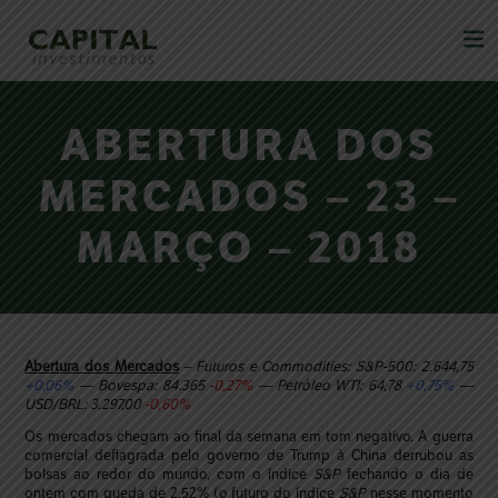
ABERTURA DOS
MERCADOS – 23 –
MARÇO – 2018
Abertura dos Mercados
– Futuros e Commodities: S&P-500: 2.644,75
+0,06%
— Bovespa: 84.365
-0,27%
— Petróleo WTI: 64,78
+0,75%
—
USD/BRL: 3.297,00
-0,60%
Os mercados chegam ao final da semana em tom negativo. A guerra
comercial deflagrada pelo governo de Trump à China derrubou as
bolsas ao redor do mundo, com o índice
S&P
fechando o dia de
ontem com queda de 2,52% (o futuro do índice
S&P
nesse momento