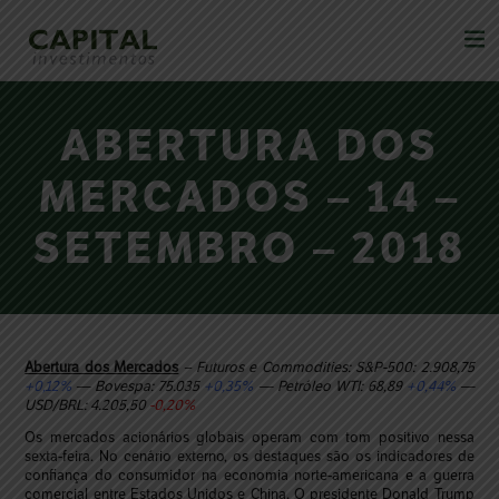
ABERTURA DOS
MERCADOS – 14 –
SETEMBRO – 2018
Abertura dos Mercados
– Futuros e Commodities: S&P-500: 2.908,75
+0,12%
— Bovespa: 75.035
+0,35%
— Petróleo WTI: 68,89
+0,44%
—
USD/BRL: 4.205,50
-0,20%
Os mercados acionários globais operam com tom positivo nessa
sexta-feira. No cenário externo, os destaques são os indicadores de
confiança do consumidor na economia norte-americana e a guerra
comercial entre Estados Unidos e China. O presidente Donald Trump