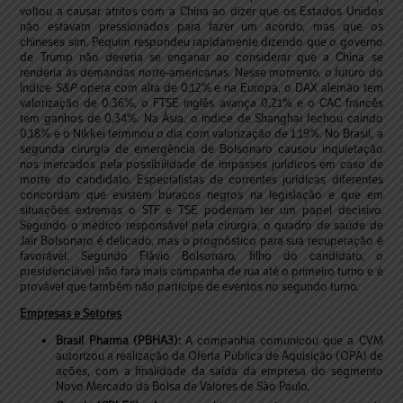
voltou a causar atritos com a China ao dizer que os Estados Unidos
não estavam pressionados para fazer um acordo, mas que os
chineses sim. Pequim respondeu rapidamente dizendo que o governo
de Trump não deveria se enganar ao considerar que a China se
renderia às demandas norte-americanas. Nesse momento, o futuro do
índice
S&P
opera com alta de 0,12% e na Europa, o DAX alemão tem
valorização de 0,36%, o FTSE inglês avança 0,21% e o CAC francês
tem ganhos de 0,34%. Na Ásia, o índice de Shanghai fechou caindo
0,18% e o Nikkei terminou o dia com valorização de 1,19%. No Brasil, a
segunda cirurgia de emergência de Bolsonaro causou inquietação
nos mercados pela possibilidade de impasses jurídicos em caso de
morte do candidato. Especialistas de correntes jurídicas diferentes
concordam que existem buracos negros na legislação e que em
situações extremas o STF e TSE poderiam ter um papel decisivo.
Segundo o médico responsável pela cirurgia, o quadro de saúde de
Jair Bolsonaro é delicado, mas o prognóstico para sua recuperação é
favorável. Segundo Flávio Bolsonaro, filho do candidato, o
presidenciável não fará mais campanha de rua até o primeiro turno e é
provável que também não participe de eventos no segundo turno.
Empresas e Setores
Brasil Pharma (PBHA3):
A companhia comunicou que a CVM
autorizou a realização da Oferta Pública de Aquisição (OPA) de
ações, com a finalidade da saída da empresa do segmento
Novo Mercado da Bolsa de Valores de São Paulo.