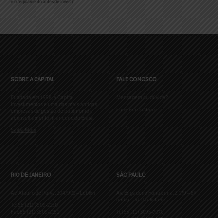
e o regulamento antes de investir.
SOBRE A CAPITAL
FALE CONOSCO
Fundada em 1998, a Capital
Mensagem ou dúvida?
Investimentos é uma das mais antigas
Entre em contato
empresas de gestão de patrimônio e
aconselhamento financeiro do Brasil.
Saiba Mais
RIO DE JANEIRO
SÃO PAULO
Av. Ataulfo de Paiva, 204/901 – Leblon
Av. Brigadeiro Faria Lima, 2.179 – 8º
andar – Jd. Paulistano
Tel 55 (21) 3509-2150
Fax 55 (21) 3509-2151
Tel 55 (11) 3095-7070