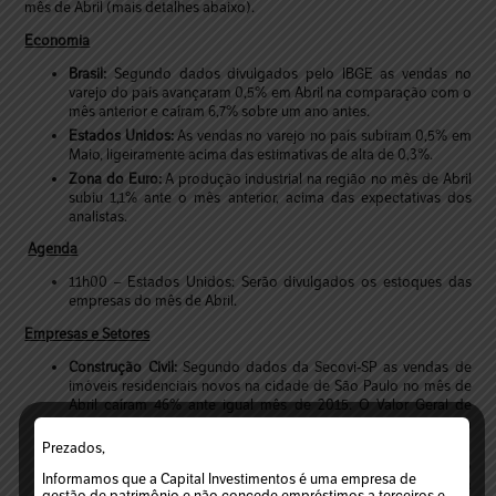
mês de Abril (mais detalhes abaixo).
Economia
Brasil:
Segundo dados divulgados pelo IBGE as vendas no
varejo do país avançaram 0,5% em Abril na comparação com o
mês anterior e caíram 6,7% sobre um ano antes.
Estados Unidos:
As vendas no varejo no país subiram 0,5% em
Maio, ligeiramente acima das estimativas de alta de 0,3%.
Zona do Euro:
A produção industrial na região no mês de Abril
subiu 1,1% ante o mês anterior, acima das expectativas dos
analistas.
Agenda
11h00 – Estados Unidos: Serão divulgados os estoques das
empresas do mês de Abril.
Empresas e Setores
Construção Civil:
Segundo dados da Secovi-SP as vendas de
imóveis residenciais novos na cidade de São Paulo no mês de
Abril caíram 46% ante igual mês de 2015. O Valor Geral de
Vendas (VGV) no período apresentou recuo de 43,5% na
comparação anual.
Prezados,
Lojas Renner (LREN3):
A companhia divulgou que o governo
Informamos que a Capital Investimentos é uma empresa de
de Cingapura passou a deter 3,91% das ações de emissão da
gestão de patrimônio e não concede empréstimos a terceiros e