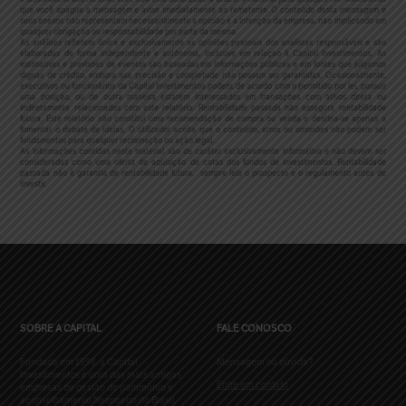
que você apague a mensagem e avise imediatamente ao remetente. O conteúdo desta mensagem e
seus anexos não representam necessariamente a opinião e a intenção da empresa, não implicando em
qualquer obrigação ou responsabilidade por parte da mesma.
As análises refletem única e exclusivamente as opiniões pessoais dos analistas responsáveis e são
elaboradas de forma independente e autônoma, inclusive em relação à Capital Investimentos. As
estimativas e previsões de eventos são baseadas em informações públicas e em fontes que julgamos
dignas de crédito, embora sua precisão e completude não possam ser garantidas. Ocasionalmente,
executivos ou funcionários da Capital Investimentos podem, de acordo com o permitido por lei, possuir
uma posição, ou de outra maneira estarem interessados em transações com ativos direta ou
indiretamente relacionados com este relatório. Rentabilidade passada não assegura rentabilidade
futura. Este relatório não constitui uma recomendação de compra ou venda e destina-se apenas a
fomentar o debate de ideias. O utilizador aceita que o conteúdo, erros ou omissões não podem ser
fundamentos para qualquer reclamação ou ação legal.
As informações contidas neste material são de caráter exclusivamente informativo e não devem ser
consideradas como uma oferta de aquisição de cotas dos fundos de investimentos. Rentabilidade
passada não é garantia de rentabilidade futura, sempre leia o prospecto e o regulamento antes de
investir.
SOBRE A CAPITAL
FALE CONOSCO
Fundada em 1998, a Capital
Mensagem ou dúvida?
Investimentos é uma das mais antigas
Entre em contato
empresas de gestão de patrimônio e
aconselhamento financeiro do Brasil.