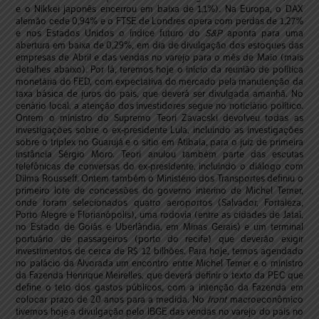
e o Nikkei japonês encerrou em baixa de 1,1%). Na Europa, o DAX
alemão cede 0,94% e o FTSE de Londres opera com perdas de 1,27%
e nos Estados Unidos o índice futuro do
S&P
aponta para uma
abertura em baixa de 0,29%, em dia de divulgação dos estoques das
empresas de Abril e das vendas no varejo para o mês de Maio (mais
detalhes abaixo). Por lá, teremos hoje o início da reunião de política
monetária do FED, com expectativa do mercado pela manutenção da
taxa básica de juros do país, que deverá ser divulgada amanhã. No
cenário local, a atenção dos investidores segue no noticiário político.
Ontem o ministro do Supremo Teori Zavacski devolveu todas as
investigações sobre o ex-presidente Lula, incluindo as investigações
sobre o triplex no Guarujá e o sítio em Atibaia, para o juiz de primeira
instância Sérgio Moro. Teori anulou também parte das escutas
telefônicas de conversas do ex-presidente, incluindo o diálogo com
Dilma Rousseff. Ontem também o Ministério dos Transportes definiu o
primeiro lote de concessões do governo interino de Michel Temer,
onde foram selecionados quatro aeroportos (Salvador, Fortaleza,
Porto Alegre e Florianópolis), uma rodovia (entre as cidades de Jataí,
no Estado de Goiás e Uberlândia, em Minas Gerais) e um terminal
portuário de passageiros (porto do recife) que deverão exigir
investimentos de cerca de R$ 12 bilhões. Para hoje, temos agendado
no palácio da Alvorada um encontro entre Michel Temer e o ministro
da Fazenda Henrique Meirelles, que deverá definir o texto da PEC que
define o teto dos gastos públicos, com a intenção da Fazenda em
colocar prazo de 20 anos para a medida. No
front
macroeconômico
tivemos hoje a divulgação pelo IBGE das vendas no varejo do país no