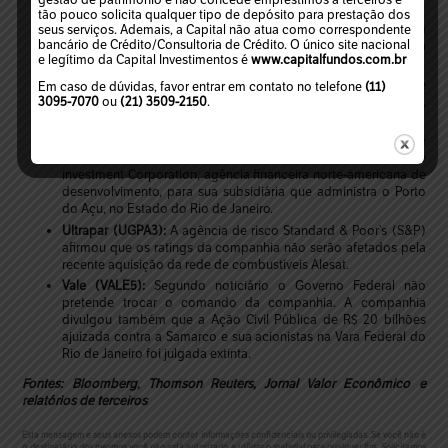
companhia.
tão pouco solicita qualquer tipo de depósito para prestação dos
Microsoft
: A companhia divulgou que fechou acordo para
seus serviços. Ademais, a Capital não atua como correspondente
bancário de Crédito/Consultoria de Crédito. O único site nacional
aquisição da rede social LinkedIn por US$ 26 bilhões, em sua
e legítimo da Capital Investimentos é
www.capitalfundos.com.br
maior aquisição realizada até hoje.
Oi (OIBR3):
A companhia divulgou que Robin Anne
Em caso de dúvidas, favor entrar em contato no telefone
(11)
Bienenstock renunciou ao cargo de conselheira da companhia,
3095-7070
ou
(21) 3509-2150
.
sendo substituída pelo suplente Marcos Grodetzky.
Prumo Logística (PRML3):
A companhia divulgou que obteve
financiamento de até US$ 350 milhões com a Overseas Private
investment Corporation, agência financeira norte-americana de
desenvolvimento, para sua subsidiária que administra o Porto
do Açu, no Estado do Rio de Janeiro.
Ultrapar (UGPA3):
A agência de risco Standard & Poor’s (S&P)
afirmou que os ratings da companhia não serão afetados pela
recente aquisição da rede de combustíveis Alesat.
Vale (VALE5):
Segundo noticiário o Governo Federal não
pretende trocar o comando da companhia. A companhia
divulgou também que a Ação Civil Pública de R$ 20 bilhões
ajuizada contra a Samarco e sua acionistas na Vara Federal do
Rio de Janeiro foi julgada extinta.
Fontes: Bloomberg, Thomson Reuters, Jornal Valor Econômico e
relatórios de terceiros
Esta mensagem e seus anexos podem conter informações confidenciais ou privilegiadas. Se você não é
o destinatário dos mesmos você não está autorizado a utilizar o material para qualquer fim. Solicitamos