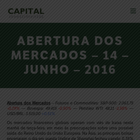
ABERTURA DOS
MERCADOS – 14 –
JUNHO – 2016
Abertura dos Mercados
– Futuros e
Commodities: S&P-500: 2.063,75
-0,29%
— Bovespa: 49.415
-0,50%
— Petróleo WTI: 48,11
-1,58%
—
USD/BRL: 3.515,00
+0,51%
Os mercados financeiros globais operam com viés de baixa nesta
manhã de terça-feira, em meio às preocupações sobre uma possível
saída do Reino Unido da União Europeia. Na Ásia, as principais bolsas
encerraram o dia em queda (índice de Shanghai fechou caindo 0,35%