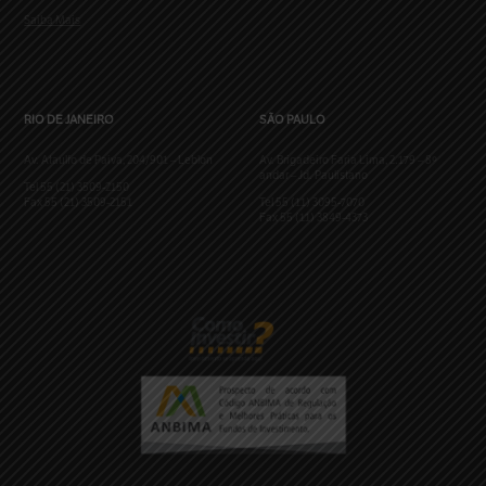
Saiba Mais
RIO DE JANEIRO
SÃO PAULO
Av. Ataulfo de Paiva, 204/901 – Leblon
Av. Brigadeiro Faria Lima, 2.179 – 8º
andar – Jd. Paulistano
Tel 55 (21) 3509-2150
Fax 55 (21) 3509-2151
Tel 55 (11) 3095-7070
Fax 55 (11) 3849-4373