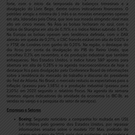
forte, com o início da temporada de balanços trimestrais e a
divulgação do Livro Bege, dentre outros indicadores financeiros. O
petróleo atingiu a mínima de 1 mês e as moedas emergentes operam
em alta, lideradas pela China, que teve sua moeda atingindo nível mais
alto em cinco meses. Na Ásia as bolsas fecharam no azul, com o
índice de Shanghai em alta de 0,75% e o índice Nikkei subindo 0,47%.
Na Europa as bolsas operam sem tendência definida, com o DAX
alemão em queda de 0,27%, o CAC francês estável em alta de 0,02% e
o FTSE de Londres com ganho de 0,20%. Na região, o destaque do
dia ficou por conta da divulgação do PIB do Reino Unido, que
encolheu 0,3% em novembro, e da produção industrial que também
enfraqueceu. Nos Estados Unidos, o índice futuro S&P aponta para
abertura em alta de 0,28% e na agenda macroeconômica de hoje o
destaque fica para divulgação pelo Conference Board de informações
sobre a tendência do mercado de trabalho e discurso do presidente
do Fed de Atlanta. No Brasil, o mercado reduziu as expectativas para a
inflação (passou para 3,58%) e a produção industrial (passou para
2,10%) em 2020 segundo o relatório Focus. Na agenda da semana
teremos alguns indicadores de atividade da economia (o IBC-Br, as
vendas no varejo e a pesquisa do setor de serviços).
Empresas e Setores
Boeing:
Segundo noticiário a companhia foi multada em US$
5,4 milhões pelo governo dos Estados Unidos, por repassar
informações erradas sobre o modelo 737 Max, proibido de
operar em março de 2019, após dois acidentes, na Indonésia e