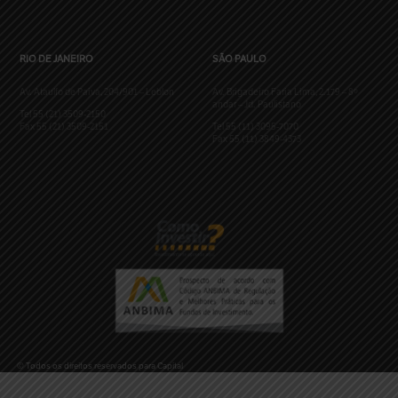
RIO DE JANEIRO
SÃO PAULO
Av. Ataulfo de Paiva, 204/901 – Leblon
Av. Brigadeiro Faria Lima, 2.179 – 8º
andar – Jd. Paulistano
Tel 55 (21) 3509-2150
Fax 55 (21) 3509-2151
Tel 55 (11) 3095-7070
Fax 55 (11) 3849-4373
© Todos os direitos reservados para Capital