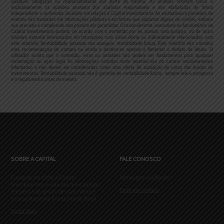
qualquer obrigação ou responsabilidade por parte da mesma. As análises refletem única e
exclusivamente as opiniões pessoais dos analistas responsáveis e são elaboradas de forma
independente e autônoma, inclusive em relação à Capital Investimentos. As estimativas e previsões de
eventos são baseadas em informações públicas e em fontes que julgamos dignas de crédito, embora
sua precisão e completude não possam ser garantidas. Ocasionalmente, executivos ou funcionários da
Capital Investimentos podem, de acordo com o permitido por lei, possuir uma posição, ou de outra
maneira estarem interessados em transações com ativos direta ou indiretamente relacionados com
este relatório. Rentabilidade passada não assegura rentabilidade futura. Este relatório não constitui
uma recomendação de compra ou venda e destina-se apenas a fomentar o debate de ideias. O
utilizador aceita que o conteúdo, erros ou omissões não podem ser fundamentos para qualquer
reclamação ou ação legal. As informações contidas neste material são de caráter exclusivamente
informativo e não devem ser consideradas como uma oferta de aquisição de cotas dos fundos de
investimentos. Rentabilidade passada não é garantia de rentabilidade futura, sempre leia o prospecto
e o regulamento antes de investir.
SOBRE A CAPITAL
FALE CONOSCO
Fundada em 1998, a Capital
Mensagem ou dúvida?
Investimentos é uma das mais antigas
Entre em contato
empresas de gestão de patrimônio e
aconselhamento financeiro do Brasil.
Saiba Mais