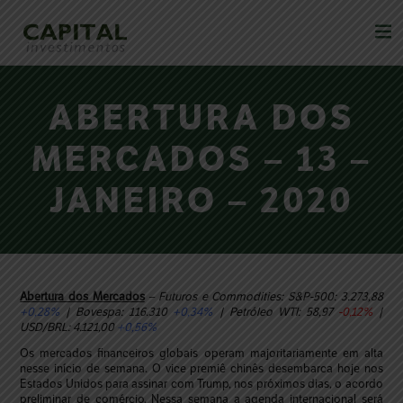
ABERTURA DOS
MERCADOS – 13 –
JANEIRO – 2020
Abertura dos Mercados
– Futuros e Commodities: S&P-500: 3.273,88
+0,28%
| Bovespa: 116.310
+0,34%
| Petróleo WTI: 58,97
-0,12%
|
USD/BRL: 4.121,00
+0,56%
Os mercados financeiros globais operam majoritariamente em alta
nesse início de semana. O vice premiê chinês desembarca hoje nos
Estados Unidos para assinar com Trump, nos próximos dias, o acordo
preliminar de comércio. Nessa semana a agenda internacional será