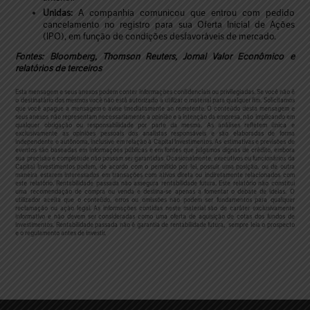
Unidas:
A companhia comunicou que entrou com pedido
cancelamento no registro para sua Oferta Inicial de Ações
(IPO), em função de condições desfavoráveis de mercado.
Fontes: Bloomberg, Thomson Reuters, Jornal Valor Econômico e
relatórios de terceiros
Esta mensagem e seus anexos podem conter informações confidenciais ou privilegiadas. Se você não é
o destinatário dos mesmos você não está autorizado a utilizar o material para qualquer fim. Solicitamos
que você apague a mensagem e avise imediatamente ao remetente. O conteúdo desta mensagem e
seus anexos não representam necessariamente a opinião e a intenção da empresa, não implicando em
qualquer obrigação ou responsabilidade por parte da mesma. As análises refletem única e
exclusivamente as opiniões pessoais dos analistas responsáveis e são elaboradas de forma
independente e autônoma, inclusive em relação à Capital Investimentos. As estimativas e previsões de
eventos são baseadas em informações públicas e em fontes que julgamos dignas de crédito, embora
sua precisão e completude não possam ser garantidas. Ocasionalmente, executivos ou funcionários da
Capital Investimentos podem, de acordo com o permitido por lei, possuir uma posição, ou de outra
maneira estarem interessados em transações com ativos direta ou indiretamente relacionados com
este relatório. Rentabilidade passada não assegura rentabilidade futura. Este relatório não constitui
uma recomendação de compra ou venda e destina-se apenas a fomentar o debate de ideias. O
utilizador aceita que o conteúdo, erros ou omissões não podem ser fundamentos para qualquer
reclamação ou ação legal. As informações contidas neste material são de caráter exclusivamente
informativo e não devem ser consideradas como uma oferta de aquisição de cotas dos fundos de
investimentos. Rentabilidade passada não é garantia de rentabilidade futura, sempre leia o prospecto
e o regulamento antes de investir.