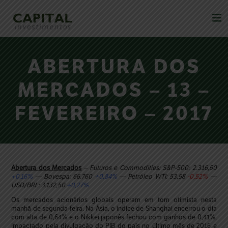
ABERTURA DOS
MERCADOS – 13 –
FEVEREIRO – 2017
Abertura dos Mercados
– Futuros e Commodities: S&P-500: 2.316,50
+0,16%
— Bovespa: 66.760
+0,84%
— Petróleo WTI: 53,58
-0,52%
—
USD/BRL: 3.132,50
+0,27%
Os mercados acionários globais operam em tom otimista nesta
manhã de segunda-feira. Na Ásia, o índice de Shanghai encerrou o dia
com alta de 0,64% e o Nikkei japonês fechou com ganhos de 0,41%,
impactado pela divulgação do PIB do país no último mês de 2016 e