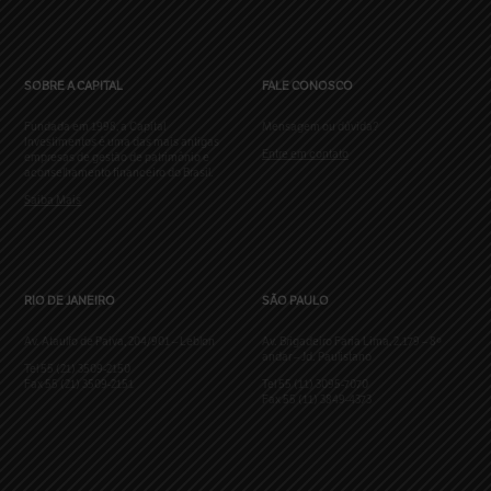
SOBRE A CAPITAL
FALE CONOSCO
Fundada em 1998, a Capital
Mensagem ou dúvida?
Investimentos é uma das mais antigas
Entre em contato
empresas de gestão de patrimônio e
aconselhamento financeiro do Brasil.
Saiba Mais
RIO DE JANEIRO
SÃO PAULO
Av. Ataulfo de Paiva, 204/901 – Leblon
Av. Brigadeiro Faria Lima, 2.179 – 8º
andar – Jd. Paulistano
Tel 55 (21) 3509-2150
Fax 55 (21) 3509-2151
Tel 55 (11) 3095-7070
Fax 55 (11) 3849-4373