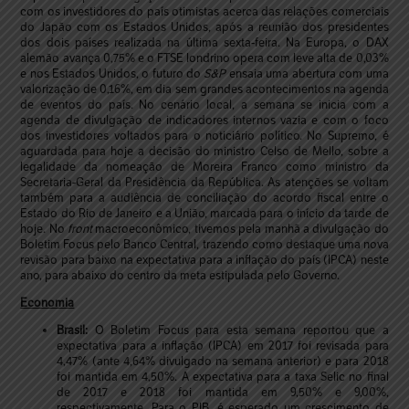
com os investidores do país otimistas acerca das relações comerciais
do Japão com os Estados Unidos, após a reunião dos presidentes
dos dois países realizada na última sexta-feira. Na Europa, o DAX
alemão avança 0,75% e o FTSE londrino opera com leve alta de 0,03%
e nos Estados Unidos, o futuro do
S&P
ensaia uma abertura com uma
valorização de 0,16%, em dia sem grandes acontecimentos na agenda
de eventos do país. No cenário local, a semana se inicia com a
agenda de divulgação de indicadores internos vazia e com o foco
dos investidores voltados para o noticiário político. No Supremo, é
aguardada para hoje a decisão do ministro Celso de Mello, sobre a
legalidade da nomeação de Moreira Franco como ministro da
Secretaria-Geral da Presidência da República. As atenções se voltam
também para a audiência de conciliação do acordo fiscal entre o
Estado do Rio de Janeiro e a União, marcada para o início da tarde de
hoje. No
front
macroeconômico, tivemos pela manhã a divulgação do
Boletim Focus pelo Banco Central, trazendo como destaque uma nova
revisão para baixo na expectativa para a inflação do país (IPCA) neste
ano, para abaixo do centro da meta estipulada pelo Governo.
Economia
Brasil:
O Boletim Focus para esta semana reportou que a
expectativa para a inflação (IPCA) em 2017 foi revisada para
4,47% (ante 4,64% divulgado na semana anterior) e para 2018
foi mantida em 4,50%. A expectativa para a taxa Selic no final
de 2017 e 2018 foi mantida em 9,50% e 9,00%,
respectivamente. Para o PIB, é esperado um crescimento de