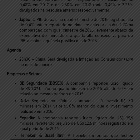
0,48% em 2017 e de 2,30% em 2018 (ante 0,49% e 2,25%
divulgados na pesquisa anterior, respectivamente).
Japão:
O PIB do país no quarto trimestre de 2016 registrou alta
de 0,4% ante o reportado no trimestre anterior e subiu 1,1% na
comparação com igual trimestre de 2015, levemente abaixo da
expectativa do mercado e a quarta alta consecutiva para do
PIB, a maior sequência positiva desde 2013.
Agenda
23h30 – China: Será divulgada a Inflação ao Consumidor (
CPI
)
no mês de Janeiro.
Empresas e Setores
BB Seguridade (BBSE3):
A companhia reportou lucro líquido
de R$ 1,07 bilhão no quarto trimestre de 2016, alta de 6,0% em
relação ao mesmo período de 2015.
Dotz:
Segundo noticiário a companhia irá investir R$ 30
milhões em 2017, valor 55,0% menor do que o investimento
realizado em 2016.
Expedia:
A companhia reportou lucro líquido de US$ 79,5
milhões, revertendo prejuízo de US$ 12,5 milhões registrado em
igual período de 2015.
Heineken & Brasil Kirin:
A Heineken informou que fechou