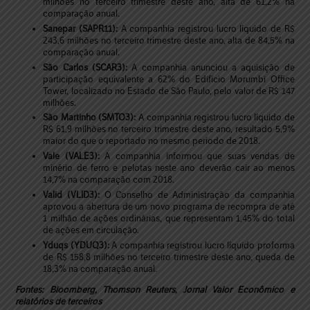
milhões no terceiro trimestre deste ano, alta de 61,2% na
comparação anual.
Sanepar (SAPR11):
A companhia registrou lucro líquido de R$
243,6 milhões no terceiro trimestre deste ano, alta de 84,5% na
comparação anual.
São Carlos (SCAR3):
A companhia anunciou a aquisição de
participação equivalente a 62% do Edifício Morumbi Office
Tower, localizado no Estado de São Paulo, pelo valor de R$ 147
milhões.
São Martinho (SMTO3):
A companhia registrou lucro líquido de
R$ 61,9 milhões no terceiro trimestre deste ano, resultado 5,9%
maior do que o reportado no mesmo período de 2018.
Vale (VALE3):
A companhia informou que suas vendas de
minério de ferro e pelotas neste ano deverão cair ao menos
14,7% na comparação com 2018.
Valid (VLID3):
O Conselho de Administração da companhia
aprovou a abertura de um novo programa de recompra de até
1 milhão de ações ordinárias, que representam 1,45% do total
de ações em circulação.
Yduqs (YDUQ3):
A companhia registrou lucro líquido proforma
de R$ 158,8 milhões no terceiro trimestre deste ano, queda de
18,3% na comparação anual.
Fontes: Bloomberg, Thomson Reuters, Jornal Valor Econômico e
relatórios de terceiros