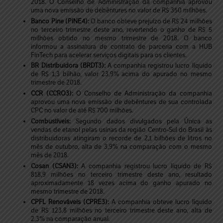
2018. O Conselho de Administração da companhia aprovou
uma nova emissão de debêntures no valor de R$ 350 milhões.
Banco Pine (PINE4):
O banco obteve prejuízo de R$ 24 milhões
no terceiro trimestre deste ano, revertendo o ganho de R$ 5
milhões obtido no mesmo trimestre de 2018. O banco
informou a assinatura de contrato de parceria com a HUB
FinTech para acelerar serviços digitais para os clientes.
BR Distribuidora (BRDT3):
A companhia registrou lucro líquido
de R$ 1,3 bilhão, valor 23,9% acima do apurado no mesmo
trimestre de 2018.
CCR (CCRO3):
O Conselho de Administração da companhia
aprovou uma nova emissão de debêntures de sua controlada
CPC no valor de até R$ 700 milhões.
Combustíveis:
Segundo dados divulgados pela Única as
vendas de etanol pelas usinas da região Centro-Sul do Brasil às
distribuidoras atingiram o recorde de 2,1 bilhões de litros no
mês de outubro, alta de 3,9% na comparação com o mesmo
mês de 2018.
Cosan (CSAN3):
A companhia registrou lucro líquido de R$
818,9 milhões no terceiro trimestre deste ano, resultado
aproximadamente 18 vezes acima do ganho apurado no
mesmo trimestre de 2018.
CPFL Renováveis (CPRE3):
A companhia obteve lucro líquido
de R$ 123,8 milhões no terceiro trimestre deste ano, alta de
2,3% na comparação anual.