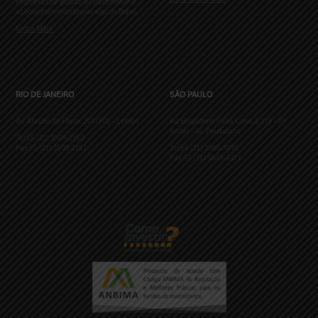
empresas de gestão de patrimônio e
aconselhamento financeiro do Brasil.
Saiba Mais
RIO DE JANEIRO
SÃO PAULO
Av. Ataulfo de Paiva, 204/901 – Leblon
Av. Brigadeiro Faria Lima, 2.179 – 8º
andar – Jd. Paulistano
Tel 55 (21) 3509-2150
Fax 55 (21) 3509-2151
Tel 55 (11) 3095-7070
Fax 55 (11) 3849-4373