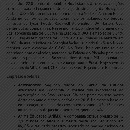
acima dos -22,8 pontos de outubro. Nos Estados Unidos, as atenções
se voltam para o lançamento do serviço de streaming da Disney, que
custará US$ 6,99 por mês e concorrerá com a Netflix e Amazon Prime.
Ainda no campo corporativo, saem hoje os balanços do terceiro
trimestre da Tyson Foods, Rockwell Automation, DR Horton, CBS,
dentre outras companhias. Nesse momento, o índice futuro americano
S&P apresenta alta de 0,03% e na Europa, o DAX alemão sobe 0,54%,
o FTSE inglês tem ganhos de 0,34% e o CAC francês se valoriza em
0,19%. Na Ásia, o índice de Shanghai fechou subindo 0,17% e o Nikkei
terminou com elevação de 0,81%. No Brasil, hoje em uma reunião
agendada com os aliados, marcada no Palácio do Planalto para parte
da tarde, o presidente Jair Bolsonaro deve deixar o PSL para criar um
novo partido e o nome deve ser Aliança para o Brasil. Hoje saem os
resultados da MRV, Copel, CPFL, Santos Brasil, Equatorial e Eletrobras.
Empresas e Setores
Agronegócio:
Segundo dados do Centro de Estudos
Avançados em Economia, o volume das exportações do
agronegócio no Brasil cresceu 6% nos primeiros sete meses
deste ano ante o mesmo período de 2018. Na mesma base de
comparação, a receita das exportações somou US$ 72 bilhões
no acumulado de janeiro a setembro, queda de 4%.
Anima Educação (ANIM3):
A companhia obteve prejuízo de R$
2,4 milhões no terceiro trimestre deste ano, reduzindo em
85,16% o resultado negativo reportado no mesmo período de