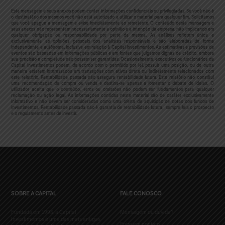
Esta mensagem e seus anexos podem conter informações confidenciais ou privilegiadas. Se você não é
o destinatário dos mesmos você não está autorizado a utilizar o material para qualquer fim. Solicitamos
que você apague a mensagem e avise imediatamente ao remetente. O conteúdo desta mensagem e
seus anexos não representam necessariamente a opinião e a intenção da empresa, não implicando em
qualquer obrigação ou responsabilidade por parte da mesma. As análises refletem única e
exclusivamente as opiniões pessoais dos analistas responsáveis e são elaboradas de forma
independente e autônoma, inclusive em relação à Capital Investimentos. As estimativas e previsões de
eventos são baseadas em informações públicas e em fontes que julgamos dignas de crédito, embora
sua precisão e completude não possam ser garantidas. Ocasionalmente, executivos ou funcionários da
Capital Investimentos podem, de acordo com o permitido por lei, possuir uma posição, ou de outra
maneira estarem interessados em transações com ativos direta ou indiretamente relacionados com
este relatório. Rentabilidade passada não assegura rentabilidade futura. Este relatório não constitui
uma recomendação de compra ou venda e destina-se apenas a fomentar o debate de ideias. O
utilizador aceita que o conteúdo, erros ou omissões não podem ser fundamentos para qualquer
reclamação ou ação legal. As informações contidas neste material são de caráter exclusivamente
informativo e não devem ser consideradas como uma oferta de aquisição de cotas dos fundos de
investimentos. Rentabilidade passada não é garantia de rentabilidade futura, sempre leia o prospecto
e o regulamento antes de investir.
SOBRE A CAPITAL
FALE CONOSCO
Fundada em 1998, a Capital
Mensagem ou dúvida?
Investimentos é uma das mais antigas
Entre em contato