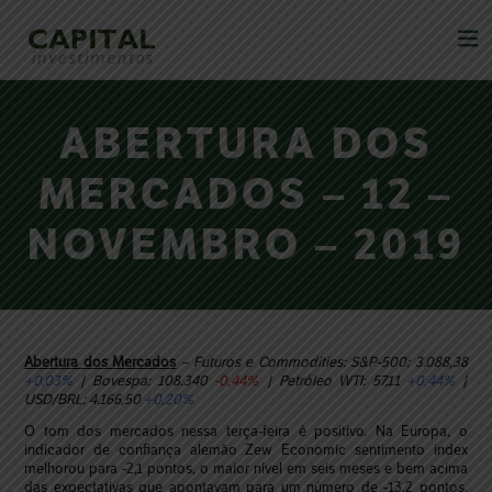
ABERTURA DOS
MERCADOS – 12 –
NOVEMBRO – 2019
Abertura dos Mercados
– Futuros e Commodities: S&P-500: 3.088,38
+0,03%
| Bovespa: 108.340
-0,44%
| Petróleo WTI: 57,11
+0,44%
|
USD/BRL: 4.166,50
+0,20%
O tom dos mercados nessa terça-feira é positivo. Na Europa, o
indicador de confiança alemão Zew Economic sentimento index
melhorou para -2,1 pontos, o maior nível em seis meses e bem acima
das expectativas que apontavam para um número de -13,2 pontos,