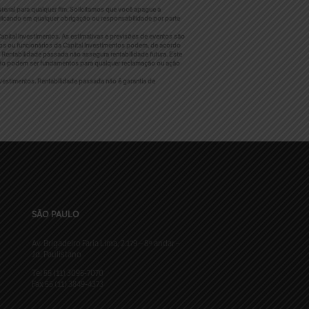
erial para qualquer fim. Solicitamos que você apague a
licando em qualquer obrigação ou responsabilidade por parte
apital Investimentos. As estimativas e previsões de eventos são
os ou funcionários da Capital Investimentos podem, de acordo
 Rentabilidade passada não assegura rentabilidade futura. Este
s não podem ser fundamentos para qualquer reclamação ou ação
vestimentos. Rentabilidade passada não é garantia de
SÃO PAULO
Av. Brigadeiro Faria Lima, 2.179 – 8º andar –
Jd. Paulistano
Tel 55 (11) 3095-7070
Fax 55 (11) 3849-4373