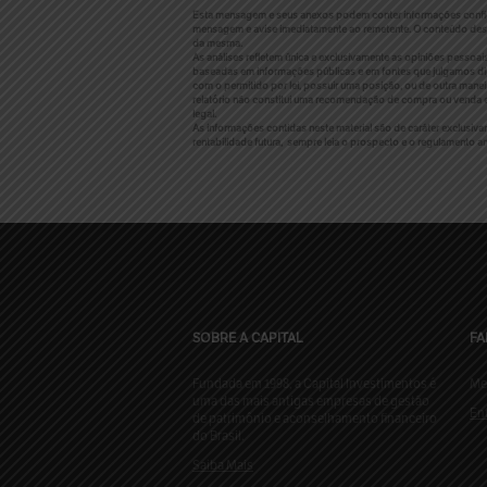
Esta mensagem e seus anexos podem conter informações confidenc
mensagem e avise imediatamente ao remetente. O conteúdo dest
da mesma.
As análises refletem única e exclusivamente as opiniões pessoai
baseadas em informações públicas e em fontes que julgamos dig
com o permitido por lei, possuir uma posição, ou de outra manei
relatório não constitui uma recomendação de compra ou venda e
legal.
As informações contidas neste material são de caráter exclusiv
rentabilidade futura, sempre leia o prospecto e o regulamento ant
SOBRE A CAPITAL
FA
Fundada em 1998, a Capital Investimentos é
Me
uma das mais antigas empresas de gestão
En
de patrimônio e aconselhamento financeiro
do Brasil.
Saiba Mais