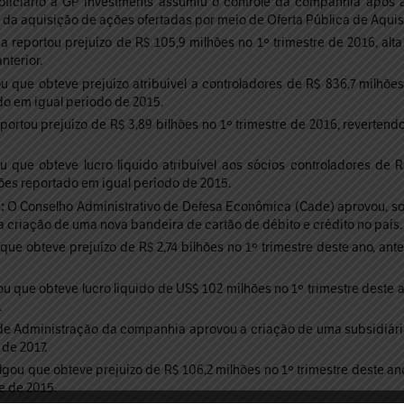
iciário a GP Investments assumiu o controle da companhia após a
 da aquisição de ações ofertadas por meio de Oferta Pública de Aquis
 reportou prejuízo de R$ 105,9 milhões no 1º trimestre de 2016, al
nterior.
que obteve prejuízo atribuível a controladores de R$ 836,7 milhões 
ado em igual período de 2015.
rtou prejuízo de R$ 3,89 bilhões no 1º trimestre de 2016, revertendo 
que obteve lucro líquido atribuível aos sócios controladores de R$
hões reportado em igual período de 2015.
:
O Conselho Administrativo de Defesa Econômica (Cade) aprovou, sob
a criação de uma nova bandeira de cartão de débito e crédito no país.
e obteve prejuízo de R$ 2,74 bilhões no 1º trimestre deste ano, ante 
 que obteve lucro líquido de US$ 102 milhões no 1º trimestre deste 
.
e Administração da companhia aprovou a criação de uma subsidiár
 de 2017.
gou que obteve prejuízo de R$ 106,2 milhões no 1º trimestre deste 
e de 2015.