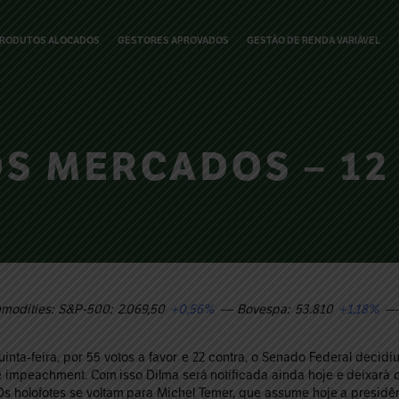
RODUTOS ALOCADOS
GESTORES APROVADOS
GESTÃO DE RENDA VARIÁVEL
 MERCADOS – 12 
modities: S&P-500: 2.069,50
+0,56%
— Bovespa: 53.810
+1,18%
— 
uinta-feira, por 55 votos a favor e 22 contra, o Senado Federal deci
 impeachment. Com isso Dilma será notificada ainda hoje e deixará o
s holofotes se voltam para Michel Temer, que assume hoje a presidên