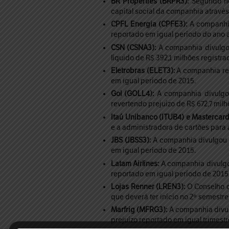
BR Properties (BRPR3):
Segundo not
capital social da companhia através
CPFL Energia (CPFE3):
A companhia
reportado em igual período do ano a
CSN (CSNA3):
A companhia divulgou 
líquido de R$ 392,1 milhões registr
Eletrobras (ELET3):
A companhia repo
em igual período de 2015.
Gol (GOLL4):
A companhia divulgou 
revertendo prejuízo de R$ 672,7 mil
Itaú Unibanco (ITUB4) e Mastercard
e a administradora de cartões para 
JBS (JBSS3):
A companhia divulgou qu
em igual período de 2015.
Latam Airlines:
A companhia divulgou
reportado em igual período de 2015
Lojas Renner (LREN3):
O Conselho d
que deverá ter início no 2º semestre
Marfrig (MFRG3):
A companhia divul
prejuízo reportado em igual trimestr