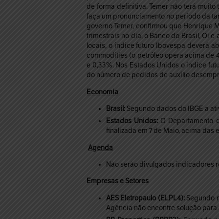
de forma definitiva. Temer não terá muito
faça um pronunciamento no período da tar
governo Temer, confirmou que Henrique M
trimestrais no dia, o Banco do Brasil, O
locais, o índice futuro Ibovespa deverá a
commodities (o petróleo opera acima de 
e 0,33%. Nos Estados Unidos o índice fut
do número de pedidos de auxílio desempre
Economia
Brasil:
Segundo dados do IBGE a ativ
Estados Unidos:
O Departamento do
finalizada em 7 de Maio, acima das 
Agenda
Não serão divulgados indicadores r
Empresas e Setores
AES Eletropaulo (ELPL4):
Segundo no
Agência não encontre solução para 