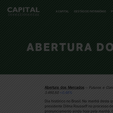
A CAPITAL
GESTÃO DE PATRIMÔNIO
P
ABERTURA DOS
Abertura dos Mercados
– Futuros e
Com
3.490,50
+0,48%
Dia histórico no Brasil. Na manhã desta q
presidente Dilma Rousseff no processo de
pronunciamento ainda hoje pela manhã. O