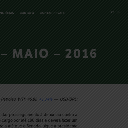
PT
EN
NOTÍCIAS
CONTATO
CAPITAL PRIVATE
– MAIO – 2016
Petróleo WTI: 46,85
+1,34%
— USD/BRL:
diu dar prosseguimento à denúncia contra a
 cargo por até 180 dias e deverá fazer um
cia até que o Senado julgue a presidente