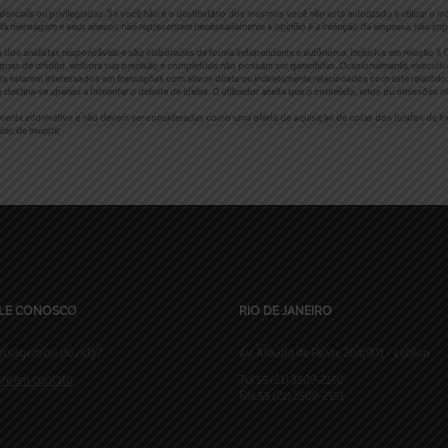
iais ou privilegiadas. Se você não é o destinatário dos mesmos você não está autorizado a utilizar o mat
a mensagem e seus anexos não representam necessariamente a opinião e a intenção da empresa, não imp
s dos analistas responsáveis e são elaboradas de forma independente e autônoma, inclusive em relação à C
nas de crédito, embora sua precisão e completude não possam ser garantidas. Ocasionalmente, executiv
ra estarem interessados em transações com ativos direta ou indiretamente relacionados com este relatório.
 destina-se apenas a fomentar o debate de ideias. O utilizador aceita que o conteúdo, erros ou omissõe
amente informativo e não devem ser consideradas como uma oferta de aquisição de cotas dos fundos de in
es de investir.
LE CONOSCO
RIO DE JANEIRO
nsagem ou dúvida?
Av. Ataulfo de Paiva, 204/901 – Leblon
tre em contato
Tel 55 (21) 3509-2150
Fax 55 (21) 3509-2151