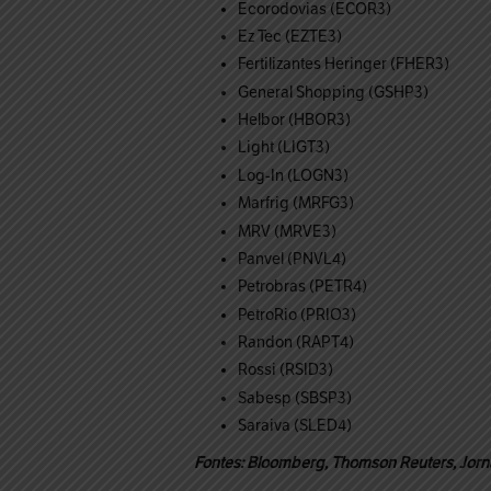
Ecorodovias (ECOR3)
Ez Tec (EZTE3)
Fertilizantes Heringer (FHER3)
General Shopping (GSHP3)
Helbor (HBOR3)
Light (LIGT3)
Log-In (LOGN3)
Marfrig (MRFG3)
MRV (MRVE3)
Panvel (PNVL4)
Petrobras (PETR4)
PetroRio (PRIO3)
Randon (RAPT4)
Rossi (RSID3)
Sabesp (SBSP3)
Saraiva (SLED4)
Fontes: Bloomberg, Thomson Reuters, Jorna