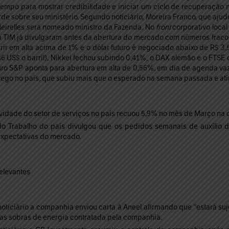
 tempo para mostrar credibilidade e iniciar um ciclo de recuperação
de sobre seu ministério. Segundo noticiário, Moreira Franco, que aju
eirelles será nomeado ministro da Fazenda. No
front
corporativo local
i e a TIM já divulgaram antes da abertura do mercado com números fra
brir em alta acima de 1% e o dólar futuro é negociado abaixo de R$ 3,5
46 US$ o barril), Nikkei fechou subindo 0,41%, o DAX alemão e o FTS
uro S&P aponta para abertura em alta de 0,56%, em dia de agenda vaz
go no pais, que subiu mais que o esperado na semana passada e ating
idade do setor de serviços no país recuou 5,9% no mês de Março na
 Trabalho do país divulgou que os pedidos semanais de auxílio 
expectativas do mercado.
elevantes
ticiário a companhia enviou carta à Aneel afirmando que “estará suje
as sobras de energia contratada pela companhia.