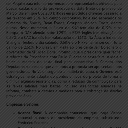
em Pequim para retomar conversas com representantes chineses para
buscar saídas diante da proximidade da data limite de primeiro de
Março, dia em que US$ 200 bilhões em produtos chineses passarão a
ser taxados em 25%. No campo corporativo, hoje são esperados os
números da, Spotify, Dean Foods, Groupon, Molson Coors, dentre
outras. Nesse momento, o futuro do
S&P
tem alta de 0,72% e na
Europa, o DAX alemão sobe 1,25%, o FTSE inglês tem elevação de
0,36% e o CAC francês tem valorização de 1,15%. Na Ásia, o índice de
Shanghai fechou o dia subindo 0,68% e o Nikkei terminou com forte
ganho de 2,61%. No Brasil, em visita ao presidente Jair Bolsonaro o
governador de SP, João Doria, informou que o presidente quer fechar
a reforma da Previdência com Paulo Guedes na sexta-feira. A ideia é
bater o martelo do texto final para encaminhar à Camara dos
Deputados na semana que vem após a proposta ser apresentada aos
governadores. No Valor, segundo a matéria de capa, o Governo está
estrategicamente adaptando pontos críticos do projeto de forma a
diminuir algumas resistências, como a redução da contribuição para
as faixas salariais mais baixas, inclusão das forças armadas na
reforma, combate a desvios e medidas para a cobrança de dívidas
previdenciárias.
Empresas e Setores
Avianca Brasil:
A companhia comunicou que Jorge Vianna
assumirá o cargo de presidente da empresa, substituindo
Frederico Pedreira.