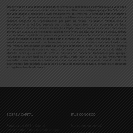
Esta mensagem e seus anexos podem conter informações confidenciais ou privilegiadas. Se você não é
o destinatário dos mesmos você não está autorizado a utilizar o material para qualquer fim. Solicitamos
que você apague a mensagem e avise imediatamente ao remetente. O conteúdo desta mensagem e
seus anexos não representam necessariamente a opinião e a intenção da empresa, não implicando em
qualquer obrigação ou responsabilidade por parte da mesma.
As análises refletem única e
exclusivamente as opiniões pessoais dos analistas responsáveis e são elaboradas de forma
independente e autônoma, inclusive em relação à Capital Investimentos. As estimativas e previsões de
eventos são baseadas em informações públicas e em fontes que julgamos dignas de crédito, embora
sua precisão e completude não possam ser garantidas. Ocasionalmente, executivos ou funcionários da
Capital Investimentos podem, de acordo com o permitido por lei, possuir uma posição, ou de outra
maneira estarem interessados em transações com ativos direta ou indiretamente relacionados com
este relatório. Rentabilidade passada não assegura rentabilidade futura. Este relatório não constitui
uma recomendação de compra ou venda e destina-se apenas a fomentar o debate de ideias. O
utilizador aceita que o conteúdo, erros ou omissões não podem ser fundamentos para qualquer
reclamação ou ação legal.
As informações contidas neste material são de caráter exclusivamente
informativo e não devem ser consideradas como uma oferta de aquisição de cotas dos fundos de
investimentos. Rentabilidade passada não é garantia de rentabilidade futura, sempre leia o prospecto
e o regulamento antes de investir.
SOBRE A CAPITAL
FALE CONOSCO
Fundada em 1998, a Capital
Mensagem ou dúvida?
Investimentos é uma das mais antigas