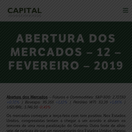
ABERTURA DOS
MERCADOS – 12 –
FEVEREIRO – 2019
Abertura dos Mercados
– Futuros e Commodities: S&P-500: 2.727,50
+0,72%
| Bovespa: 95.355
+1,12%
| Petróleo WTI: 53,39
+1,85%
|
USD/BRL: 3.746,50
-0,43%
Os mercados começam a terça-feira com tom positivo. Nos Estados
Unidos, congressistas tentam a chegar a um acordo e aliviam os
temores de uma nova paralização do Governo. Outra fonte de alívio
veio de notícias de que um representante dos Estados Unidos chegou