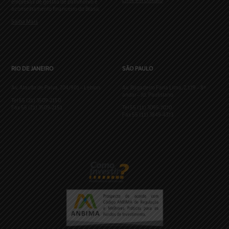
Entre em contato
empresas de gestão de patrimônio e
aconselhamento financeiro do Brasil.
Saiba Mais
RIO DE JANEIRO
SÃO PAULO
Av. Ataulfo de Paiva, 204/901 – Leblon
Av. Brigadeiro Faria Lima, 2.179 – 8º
andar – Jd. Paulistano
Tel 55 (21) 3509-2150
Fax 55 (21) 3509-2151
Tel 55 (11) 3095-7070
Fax 55 (11) 3849-4373