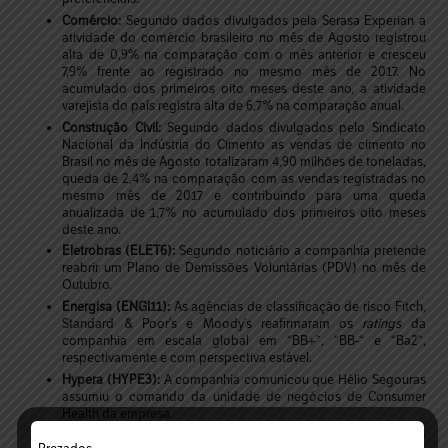
Comércio:
Segundo dados divulgados pela Serasa Experian a
atividade do comércio brasileiro no mês de Agosto registrou
alta de 0,9% na comparação com o mês anterior e cresceu
7,9% frente ao registrado no mesmo mês de 2017. No
acumulado dos primeiros oito meses deste ano, a atividade
varejista do país registra alta de 6,7% na comparação anual.
Construção Civil:
Segundo dados divulgados pelo Sindicato
Nacional da Indústria do Cimento as vendas de cimento no
Brasil no mês de Agosto totalizaram 4,90 milhões de toneladas,
queda de 2,4% na comparação com as vendas registradas no
mesmo mês de 2017 e contribuindo para uma queda
anualizada de 1,7% no acumulado dos primeiros oito meses
deste ano.
Eletrobras (ELET6):
Segundo noticiário a companhia pretende
reabrir um Plano de Demissões Voluntárias (PDV) no mês de
Outubro.
Energisa (ENGI11):
As agências de classificação de risco Fitch,
Standard & Poor’s e Moody’s reafirmaram os
ratings
da
companhia em escala global em “BB+”, “BB-“ e “Ba2”,
respectivamente e com perspectiva estável.
Hypera (HYPE3):
A companhia comunicou que Hélio Segouras
assumiu o comando da unidade de negócios de Consumer
Health da empresa.
Latam Airlines:
A companhia divulgou que o tráfego medido