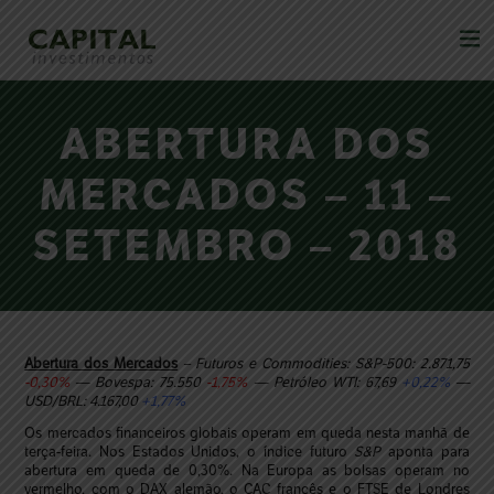
ABERTURA DOS
MERCADOS – 11 –
SETEMBRO – 2018
Abertura dos Mercados
– Futuros e Commodities: S&P-500: 2.871,75
-0,30%
— Bovespa: 75.550
-1,75%
— Petróleo WTI: 67,69
+0,22%
—
USD/BRL: 4.167,00
+1,77%
Os mercados financeiros globais operam em queda nesta manhã de
terça-feira. Nos Estados Unidos, o índice futuro
S&P
aponta para
abertura em queda de 0,30%. Na Europa as bolsas operam no
vermelho, com o DAX alemão, o CAC francês e o FTSE de Londres