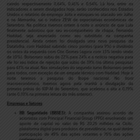
caindo respectivamente 0,64%, 0,41% e 0,54%. Lá fora, entre os
indicadores a serem divulgados hoje, serão conhecidos nos Estados
Unidos o relatório de emprego Jolts e estoques no atacado em Julho
e na Alemanha, sai o índice ZEW de expectativas econômicas de
Setembro. Na política tivemos ontem à noite o anúncio de que Lula
finalmente autorizou que seu ex-companheiro de chapa, Fernando
Haddad, seja anunciado como seu substituto na campanha
presidencial. Ainda ontem foi divulgada uma nova pesquisa da
Datafolha, com Haddad subindo cinco pontos (para 9%) e dividindo
os votos da esquerda com Ciro Gomes (agora com 13% tendo vindo
de 10%). Bolsonaro subiu de 22% para 24% e a notícia negativa para
ele foi seu índice de rejeição que subiu de 39% (na última pesquisa)
para 43% na atual. Nas simulações do segundo turno Bolsonaro perde
para todos, com exceção de um empate técnico com Haddad. Hoje à
noite teremos a pesquisa do Ibope nacional. No
front
macroeconômico, tivemos agora pela manhã a divulgação da
primeira prévia do IGP-M de Setembro, que acelerou a alta a 0,79%
(ante 0,70% na primeira leitura do mês anterior).
Empresas e Setores
BB Seguridade (BBSE3):
A companhia assinou acordo de
acionistas com Principal Financial Group (PFG) envolvendo um
aporte de capital no valor de R$ 20,25 milhões na Ciclic,
plataforma digital para produtos de previdência, na qual detém
participação de 49% das ações votantes e 75% das ações
preferenciais.