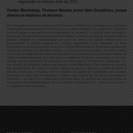
registrado no mesmo mês de 2017.
Fontes: Bloomberg, Thomson Reuters, jornal Valor Econômico, jornais
diversos e relatórios de terceiros.
Esta mensagem e seus anexos podem conter informações confidenciais ou privilegiadas. Se você não é
o destinatário dos mesmos você não está autorizado a utilizar o material para qualquer fim. Solicitamos
que você apague a mensagem e avise imediatamente ao remetente. O conteúdo desta mensagem e
seus anexos não representam necessariamente a opinião e a intenção da empresa, não implicando em
qualquer obrigação ou responsabilidade por parte da mesma.
As análises refletem única e
exclusivamente as opiniões pessoais dos analistas responsáveis e são elaboradas de forma
independente e autônoma, inclusive em relação à Capital Investimentos. As estimativas e previsões de
eventos são baseadas em informações públicas e em fontes que julgamos dignas de crédito, embora
sua precisão e completude não possam ser garantidas. Ocasionalmente, executivos ou funcionários da
Capital Investimentos podem, de acordo com o permitido por lei, possuir uma posição, ou de outra
maneira estarem interessados em transações com ativos direta ou indiretamente relacionados com
este relatório. Rentabilidade passada não assegura rentabilidade futura. Este relatório não constitui
uma recomendação de compra ou venda e destina-se apenas a fomentar o debate de ideias. O
utilizador aceita que o conteúdo, erros ou omissões não podem ser fundamentos para qualquer
reclamação ou ação legal.
As informações contidas neste material são de caráter exclusivamente
informativo e não devem ser consideradas como uma oferta de aquisição de cotas dos fundos de
investimentos. Rentabilidade passada não é garantia de rentabilidade futura, sempre leia o prospecto
e o regulamento antes de investir.