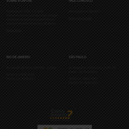
SOBRE A CAPITAL
FALE CONOSCO
Fundada em 1998, a Capital
Mensagem ou dúvida?
Investimentos é uma das mais antigas
Entre em contato
empresas de gestão de patrimônio e
aconselhamento financeiro do Brasil.
Saiba Mais
RIO DE JANEIRO
SÃO PAULO
Av. Ataulfo de Paiva, 204/901 – Leblon
Av. Brigadeiro Faria Lima, 2.179 – 8º
andar – Jd. Paulistano
Tel 55 (21) 3509-2150
Fax 55 (21) 3509-2151
Tel 55 (11) 3095-7070
Fax 55 (11) 3849-4373