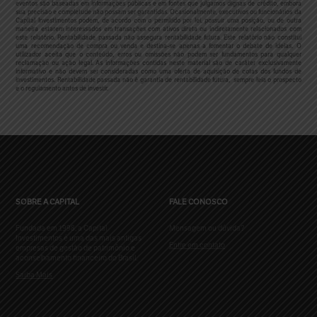
eventos são baseadas em informações públicas e em fontes que julgamos dignas de crédito, embora
sua precisão e completude não possam ser garantidas. Ocasionalmente, executivos ou funcionários da
Capital Investimentos podem, de acordo com o permitido por lei, possuir uma posição, ou de outra
maneira estarem interessados em transações com ativos direta ou indiretamente relacionados com
este relatório. Rentabilidade passada não assegura rentabilidade futura. Este relatório não constitui
uma recomendação de compra ou venda e destina-se apenas a fomentar o debate de ideias. O
utilizador aceita que o conteúdo, erros ou omissões não podem ser fundamentos para qualquer
reclamação ou ação legal.
As informações contidas neste material são de caráter exclusivamente
informativo e não devem ser consideradas como uma oferta de aquisição de cotas dos fundos de
investimentos. Rentabilidade passada não é garantia de rentabilidade futura, sempre leia o prospecto
e o regulamento antes de investir.
SOBRE A CAPITAL
FALE CONOSCO
Fundada em 1998, a Capital
Mensagem ou dúvida?
Investimentos é uma das mais antigas
Entre em contato
empresas de gestão de patrimônio e
aconselhamento financeiro do Brasil.
Saiba Mais