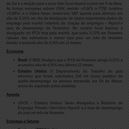
do Sul e a eleição para o novo líder local deverá ocorrer em 9 de Maio.
As bolsas europeias sobem (DAX alemão +0,56% e FTSE londrino
+0,58%) e o índice futuro americano S&P aponta para abertura em
alta de 0,36%, em dia de divulgação de dados importantes dados de
emprego pela manhã (relatório de criação de empregos –
Payroll
e
taxa de desemprego de Fevereiro). No cenário local tivemos a
divulgação do IPCA hoje pela manhã, que subiu 0,33% em Fevereiro
(abaixo das estimativas e menor taxa para um mês de fevereiro
desde) e acumula alta de 4,76% em 12 meses.
Economia
Brasil:
O IBGE divulgou que o IPCA de Fevereiro atingiu 0,33% e
acumulou alta de 4,76% nos últimos 12 meses.
Estados Unidos:
O Departamento do Trabalho do país
informou que foram solicitados 243 mil novos pedidos de
auxílio-desemprego na semana encerrada em 04 de Março,
acima do esperado pelos analistas.
Agenda
10h30 – Estados Unidos: Serão divulgados o Relatório de
Emprego Privado (
Non-Farm Payroll
) e a taxa de desemprego
do país no mês de Fevereiro.
Empresas e Setores