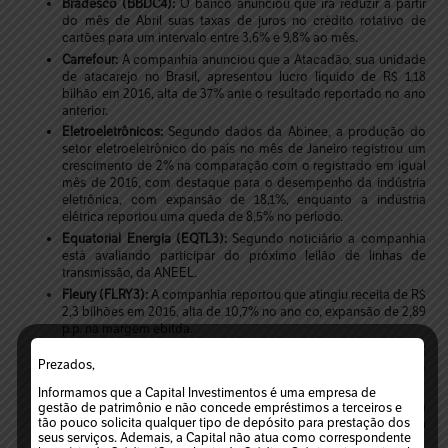
Bradesco (BBDC4):
O banco anunciou que irá reduzir a partir
do mês de Abril suas taxas de juros no crédito rotativo de
cartões para um intervalo entre 3,6% e 9,8% ao mês.
Carrefour:
A companhia anunciou que a Atacadão, sua unidade
de atacarejo no Brasil, apresentou lucro líquido de R$ 1,18
bilhão em 2016, alta de 37% ante o resultado reportado no ano
anterior.
Eletroeletrônicos:
Segundo dados da Abinee, a produção do
setor eletroeletrônico do país no mês de Janeiro registrou um
crescimento de 2% na comparação com o registrado em igual
mês de 2016, com destaque para o desempenho da indústria
eletrônica, com expansão de 18,1%, enquanto a indústria
elétrica reportou uma queda de 8,5% no período.
Equatorial Energia (EQTL3):
Segundo noticiário a companhia
está avaliando participar do próximo leilão de linhas de
transmissão, da ANEEL.
Fleury (FLRY3):
A companhia reportou que atingiu receita de R$
2,3 bilhões em 2016, alta de 10,7% no ano co, expansão de 2,89
p.p. na margem ebitda.
Merck:
A companhia anunciou que obteve lucro líquido de €
Prezados,
269 milhões no quarto trimestre de 2016, alta de 113,5% ante o
reportado em igual trimestre de 2015.
Informamos que a Capital Investimentos é uma empresa de
Multiplan (MULT3):
A companhia reportou que atingiu receita
gestão de patrimônio e não concede empréstimos a terceiros e
tão pouco solicita qualquer tipo de depósito para prestação dos
de R$ 1,3 bilhões em 2016, alta de 14,6% no ano e vendas na
seus serviços. Ademais, a Capital não atua como correspondente
mesma área de 3,3% no período.