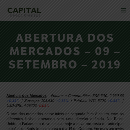
ABERTURA DOS
MERCADOS – 09 –
SETEMBRO – 2019
Abertura dos Mercados
– Futuros e Commodities: S&P-500: 2.990,88
+0,33%
| Bovespa: 103.930
+0,33%
| Petróleo WTI: 57,00
+0,83%
|
USD/BRL: 4.067,00
-0,03%
O tom dos mercados nesse início de segunda-feira é neutro, com as
diferentes bolsas operando sem uma direção definida. No Reino
Unido, o Parlamento deve recusar hoje a nova proposta de antecipar
eleições de Boris Johnson para o dia 15 de Outubro. Em mais um revés