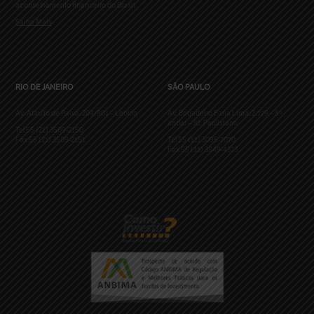
aconselhamento financeiro do Brasil.
Saiba Mais
RIO DE JANEIRO
SÃO PAULO
Av. Ataulfo de Paiva, 204/901 – Leblon
Av. Brigadeiro Faria Lima, 2.179 – 8º
andar – Jd. Paulistano
Tel 55 (21) 3509-2150
Fax 55 (21) 3509-2151
Tel 55 (11) 3095-7070
Fax 55 (11) 3849-4373