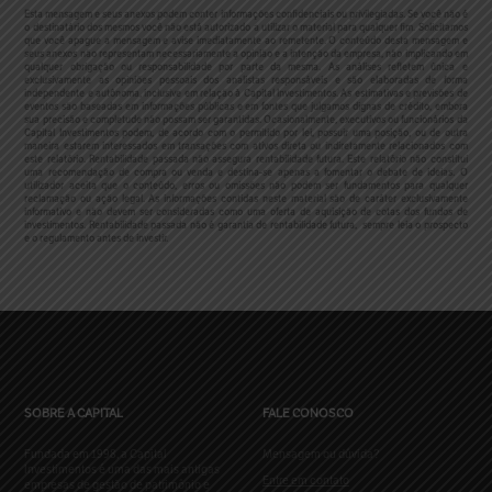
Esta mensagem e seus anexos podem conter informações confidenciais ou privilegiadas. Se você não é
o destinatário dos mesmos você não está autorizado a utilizar o material para qualquer fim. Solicitamos
que você apague a mensagem e avise imediatamente ao remetente. O conteúdo desta mensagem e
seus anexos não representam necessariamente a opinião e a intenção da empresa, não implicando em
qualquer obrigação ou responsabilidade por parte da mesma. As análises refletem única e
exclusivamente as opiniões pessoais dos analistas responsáveis e são elaboradas de forma
independente e autônoma, inclusive em relação à Capital Investimentos. As estimativas e previsões de
eventos são baseadas em informações públicas e em fontes que julgamos dignas de crédito, embora
sua precisão e completude não possam ser garantidas. Ocasionalmente, executivos ou funcionários da
Capital Investimentos podem, de acordo com o permitido por lei, possuir uma posição, ou de outra
maneira estarem interessados em transações com ativos direta ou indiretamente relacionados com
este relatório. Rentabilidade passada não assegura rentabilidade futura. Este relatório não constitui
uma recomendação de compra ou venda e destina-se apenas a fomentar o debate de ideias. O
utilizador aceita que o conteúdo, erros ou omissões não podem ser fundamentos para qualquer
reclamação ou ação legal. As informações contidas neste material são de caráter exclusivamente
informativo e não devem ser consideradas como uma oferta de aquisição de cotas dos fundos de
investimentos. Rentabilidade passada não é garantia de rentabilidade futura, sempre leia o prospecto
e o regulamento antes de investir.
SOBRE A CAPITAL
FALE CONOSCO
Fundada em 1998, a Capital
Mensagem ou dúvida?
Investimentos é uma das mais antigas
Entre em contato
empresas de gestão de patrimônio e