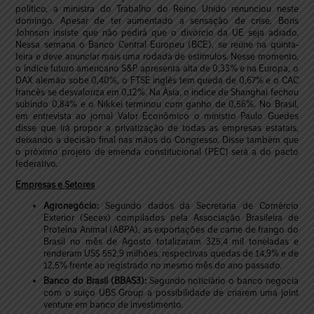
político, a ministra do Trabalho do Reino Unido renunciou neste
domingo. Apesar de ter aumentado a sensação de crise, Boris
Johnson insiste que não pedirá que o divórcio da UE seja adiado.
Nessa semana o Banco Central Europeu (BCE), se reúne na quinta-
feira e deve anunciar mais uma rodada de estímulos. Nesse momento,
o índice futuro americano S&P apresenta alta de 0,33% e na Europa, o
DAX alemão sobe 0,40%, o FTSE inglês tem queda de 0,67% e o CAC
francês se desvaloriza em 0,12%. Na Ásia, o índice de Shanghai fechou
subindo 0,84% e o Nikkei terminou com ganho de 0,56%. No Brasil,
em entrevista ao jornal Valor Econômico o ministro Paulo Guedes
disse que irá propor a privatização de todas as empresas estatais,
deixando a decisão final nas mãos do Congresso. Disse também que
o próximo projeto de emenda constitucional (PEC) será a do pacto
federativo.
Empresas e Setores
Agronegócio:
Segundo dados da Secretaria de Comércio
Exterior (Secex) compilados pela Associação Brasileira de
Proteína Animal (ABPA), as exportações de carne de frango do
Brasil no mês de Agosto totalizaram 325,4 mil toneladas e
renderam US$ 552,9 milhões, respectivas quedas de 14,9% e de
12,5% frente ao registrado no mesmo mês do ano passado.
Banco do Brasil (BBAS3):
Segundo noticiário o banco negocia
com o suíço UBS Group a possibilidade de criarem uma joint
venture em banco de investimento.