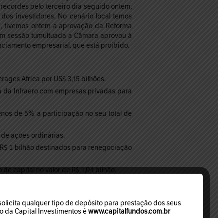
 recordes pelo terceiro dia seguido ontem,
dos investidores. No cenário local temos
a, tivemos ontem a aprovação da Reforma
em sessão tumultuada a Câmara aprovou à
nciamento empresarial, que está proibido.
ages Africa por US$ 3,15 bilhões.
ia da Infraero com empresas privadas para
os de 5% a participação no seu total de
 de ações ordinárias.
R$ 1 bilhão destinados para renegociação
 capital no valor de R$ 1,04 bilhão.
visando encerrar uma disputa judicial
licita qualquer tipo de depósito para prestação dos seus
operação no Chile por cerca de US$ 154
mo da Capital Investimentos é
www.capitalfundos.com.br