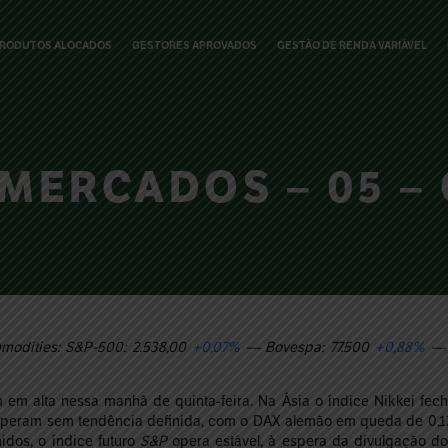
RODUTOS ALOCADOS
GESTORES APROVADOS
GESTÃO DE RENDA VARIÁVEL
MERCADOS – 05 – 
modities: S&P-500: 2.538,00
+0,07%
— Bovespa: 77.500
+0,88%
— P
 em alta nessa manhã de quinta-feira. Na Ásia o índice Nikkei fec
 operam sem tendência definida, com o DAX alemão em queda de 0,1
idos, o índice futuro
S&P
opera estável, à espera da divulgação do