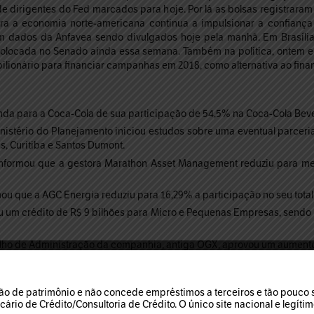
 dirigentes do Fed marcados para hoje. Por lá as bolsas registraram
a a economia norte-americana continua a impulsionar a confiança 
 dados da Anfavea sendo divulgados hoje pela manhã. Em Brasíli
 colocada no Senado ainda essa semana. Também na política, ontem 
 bilionário para financiar campanhas em 2018, como alternativa ao fina
da para a Coca-Cola de sua participação de 54,5% na Coca-Cola Bever
nistério do Planejamento iniciou estudos sobre uma eventual parcer
, Curitiba e Santos Dumont.
formou que a gestora Marathon Asset Management reduziu para men
u que a AGC Energia reduziu para 16,29% a participação no seu total
 um crédito de R$ 9 bilhões para Micro e Pequenas Empresas, sendo 
ho de Administração da companhia, antiga OGX, aprovou um aumento de
(ELPL4):
As companhias assinaram um memorando de entendimento 
tomado da Eletrobras pela Eletropaulo.
o de patrimônio e não concede empréstimos a terceiros e tão pouco so
nicou a assinatura de um contrato para a venda de 100% de sua 
rio de Crédito/Consultoria de Crédito. O único site nacional e legíti