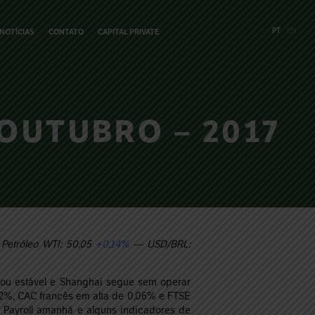
PT
EN
NOTÍCIAS
CONTATO
CAPITAL PRIVATE
OUTUBRO – 2017
etróleo WTI: 50,05
+0,14%
— USD/BRL:
hou estável e Shanghai segue sem operar
2%, CAC francês em alta de 0,06% e FTSE
 Payroll amanhã e alguns indicadores de