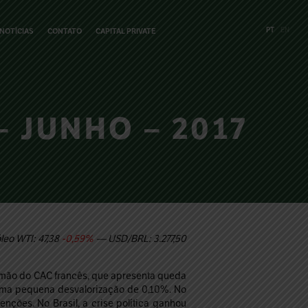
PT
EN
NOTÍCIAS
CONTATO
CAPITAL PRIVATE
 JUNHO – 2017
leo WTI: 47,38
-0,59%
— USD/BRL: 3.277,50
amão do CAC francês, que apresenta queda
ma pequena desvalorização de 0,10%. No
nções. No Brasil, a crise política ganhou