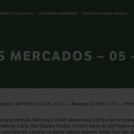
RODUTOS ALOCADOS
GESTORES APROVADOS
GESTÃO DE RENDA VARIÁVEL
 MERCADOS – 05 –
dities: S&P-500: 2.435,25
-0,10%
— Bovespa: 62.300
-0,35%
— Petró
reção definida. Na Europa, o DAX alemão sobe 1,25% e vai na contr
erdas de 0,28%. Nos Estados Unidos, o índice futuro do
S&P
mostra u
stas ocorridos em Londres no último sábado seguem sendo foco das ate