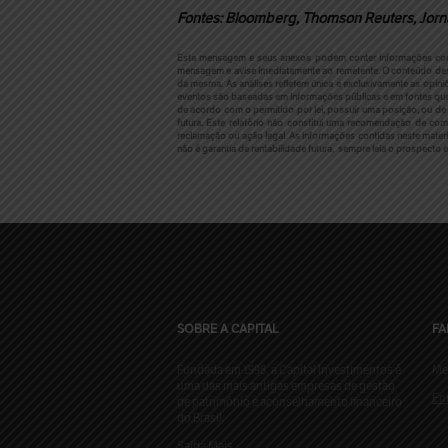
Fontes: Bloomberg, Thomson Reuters, Jorna
Esta mensagem e seus anexos podem conter informações confide
mensagem e avise imediatamente ao remetente. O conteúdo des
da mesma. As análises refletem única e exclusivamente as opini
eventos são baseadas em informações públicas e em fontes que 
de acordo com o permitido por lei, possuir uma posição, ou de 
futura. Este relatório não constitui uma recomendação de co
reclamação ou ação legal. As informações contidas neste mater
não é garantia de rentabilidade futura, sempre leia o prospecto e
SOBRE A CAPITAL
FA
Fundada em 1998, a Capital Investimentos é
Me
uma das mais antigas empresas de gestão
En
de patrimônio e aconselhamento financeiro
do Brasil.
Saiba Mais