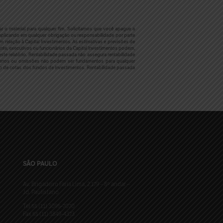
r o material para qualquer fim. Solicitamos que você apague a
plicando em qualquer obrigação ou responsabilidade por parte
 relação à Capital Investimentos. As estimativas e previsões de
te, executivos ou funcionários da Capital Investimentos podem,
ste relatório. Rentabilidade passada não assegura rentabilidade
o, erros ou omissões não podem ser fundamentos para qualquer
ão de cotas dos fundos de investimentos. Rentabilidade passada
SÃO PAULO
Av. Brigadeiro Faria Lima, 2.179 – 8º andar –
Jd. Paulistano
Tel 55 (11) 3095-7070
Fax 55 (11) 3849-4373