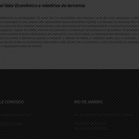
l Valor Econômico e relatórios de terceiros
nciais ou privilegiadas. Se você não é o destinatário dos mesmos você não está autorizado a utiliza
ta mensagem e seus anexos não representam necessariamente a opinião e a intenção da empresa, não im
ões pessoais dos analistas responsáveis e são elaboradas de forma independente e autônoma, inclusive em
julgamos dignas de crédito, embora sua precisão e completude não possam ser garantidas. Ocasionalmen
outra maneira estarem interessados em transações com ativos direta ou indiretamente relacionados com e
mpra ou venda e destina-se apenas a fomentar o debate de ideias. O utilizador aceita que o conteúd
ial são de caráter exclusivamente informativo e não devem ser consideradas como uma oferta de aquisiç
 o regulamento antes de investir.
LE CONOSCO
RIO DE JANEIRO
nsagem ou dúvida?
Av. Ataulfo de Paiva, 204/901 – Leblon
tre em contato
Tel 55 (21) 3509-2150
Fax 55 (21) 3509-2151