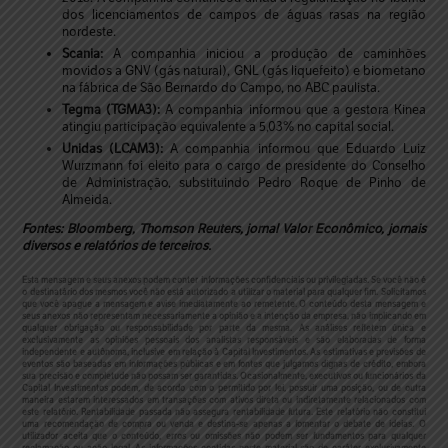
dos licenciamentos de campos de águas rasas na região
nordeste.
Scania:
A companhia iniciou a produção de caminhões
movidos a GNV (gás natural), GNL (gás liquefeito) e biometano
na fábrica de São Bernardo do Campo, no ABC paulista.
Tegma (TGMA3):
A companhia informou que a gestora Kinea
atingiu participação equivalente a 5,03% no capital social.
Unidas (LCAM3):
A companhia informou que Eduardo Luiz
Wurzmann foi eleito para o cargo de presidente do Conselho
de Administração, substituindo Pedro Roque de Pinho de
Almeida.
Fontes: Bloomberg, Thomson Reuters, jornal Valor Econômico, jornais
diversos e relatórios de terceiros.
Esta mensagem e seus anexos podem conter informações confidenciais ou privilegiadas. Se você não é
o destinatário dos mesmos você não está autorizado a utilizar o material para qualquer fim. Solicitamos
que você apague a mensagem e avise imediatamente ao remetente. O conteúdo desta mensagem e
seus anexos não representam necessariamente a opinião e a intenção da empresa, não implicando em
qualquer obrigação ou responsabilidade por parte da mesma. As análises refletem única e
exclusivamente as opiniões pessoais dos analistas responsáveis e são elaboradas de forma
independente e autônoma, inclusive em relação à Capital Investimentos. As estimativas e previsões de
eventos são baseadas em informações públicas e em fontes que julgamos dignas de crédito, embora
sua precisão e completude não possam ser garantidas. Ocasionalmente, executivos ou funcionários da
Capital Investimentos podem, de acordo com o permitido por lei, possuir uma posição, ou de outra
maneira estarem interessados em transações com ativos direta ou indiretamente relacionados com
este relatório. Rentabilidade passada não assegura rentabilidade futura. Este relatório não constitui
uma recomendação de compra ou venda e destina-se apenas a fomentar o debate de ideias. O
utilizador aceita que o conteúdo, erros ou omissões não podem ser fundamentos para qualquer