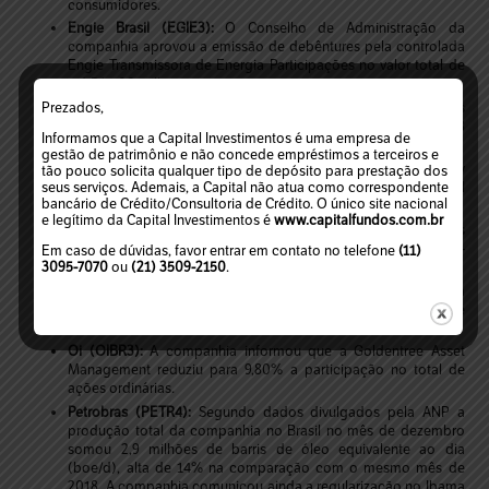
consumidores.
Engie Brasil (EGIE3):
O Conselho de Administração da
companhia aprovou a emissão de debêntures pela controlada
Engie Transmissora de Energia Participações no valor total de
até R$ 500 milhões.
JSL (JSLG3):
A companhia comunicou que a subsidiária Vamos
Prezados,
Locação encerrou o ano de 2019 com lucro líquido de R$ 141,8
Informamos que a Capital Investimentos é uma empresa de
milhões, alta de 25% na comparação anual.
gestão de patrimônio e não concede empréstimos a terceiros e
Minerva (BEEF3):
A companhia informou que o Morgan Stanley
tão pouco solicita qualquer tipo de depósito para prestação dos
passou a deter participação equivalente a 5,2% do capital
seus serviços. Ademais, a Capital não atua como correspondente
bancário de Crédito/Consultoria de Crédito. O único site nacional
social.
e legítimo da Capital Investimentos é
www.capitalfundos.com.br
MRV (MRVE3):
A companhia comunicou que seus acionistas
aprovaram em assembleia o plano de incorporação da norte-
Em caso de dúvidas, favor entrar em contato no telefone
(11)
americana AHS Residential.
3095-7070
ou
(21) 3509-2150
.
Natura (NTCO3):
A companhia informou que Daniel Silveira
assumirá o cargo de presidente da Avon, substituindo José
Vicente Marino.
Oi (OIBR3):
A companhia informou que a Goldentree Asset
Management reduziu para 9,80% a participação no total de
ações ordinárias.
Petrobras (PETR4):
Segundo dados divulgados pela ANP a
produção total da companhia no Brasil no mês de dezembro
somou 2,9 milhões de barris de óleo equivalente ao dia
(boe/d), alta de 14% na comparação com o mesmo mês de
2018. A companhia comunicou ainda a regularização no Ibama