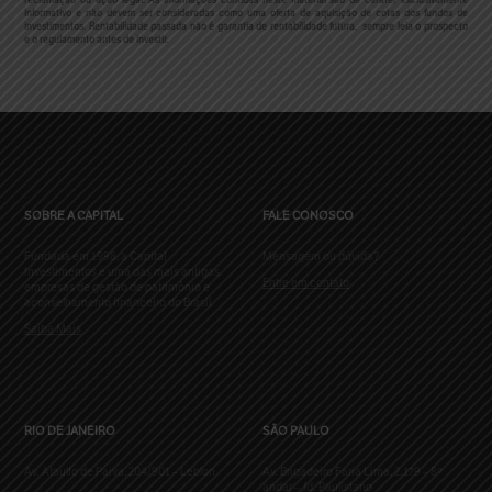
reclamação ou ação legal. As informações contidas neste material são de caráter exclusivamente
informativo e não devem ser consideradas como uma oferta de aquisição de cotas dos fundos de
investimentos. Rentabilidade passada não é garantia de rentabilidade futura, sempre leia o prospecto
e o regulamento antes de investir.
SOBRE A CAPITAL
FALE CONOSCO
Fundada em 1998, a Capital
Mensagem ou dúvida?
Investimentos é uma das mais antigas
Entre em contato
empresas de gestão de patrimônio e
aconselhamento financeiro do Brasil.
Saiba Mais
RIO DE JANEIRO
SÃO PAULO
Av. Ataulfo de Paiva, 204/901 – Leblon
Av. Brigadeiro Faria Lima, 2.179 – 8º
andar – Jd. Paulistano