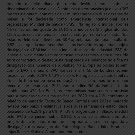
tocando o limite diário de queda devido temores sobre a
disseminação do novo vírus. A epidemia do coronavírus já deixou 362
mortos até ontem, com mais de 17 mil infectados em duas dezenas de
países e foi declarada como emergência internacional pela
organização Mundial de Saúde (OMS). Na região, o índice japonês
Nikkei fechou em queda de 1,01% e o índice de Shanghai afundou
7,72% após cerca de uma semana fechado por conta do feriado. Nos
Estados Unidos o índice futuro S&P aponta para abertura em alta de
0,52 e, na agenda macroeconômica, os investidores aguardam hoje a
divulgação do PMI industrial, o índice de atividade industrial (ISM) de
janeiro e investimentos em construção em dezembro, entre outros. No
front
corporativo, o destaque na temporada de balanços hoje fica na
divulgação dos números da Alphabet. Na Europa as bolsas sobem,
com o DAX alemão, o CAC francês e o FTSE de Londres sobem
respectivamente 0,25%, 0,13% e 0,23%. Na região, a atividade fabril na
Zona do Euro sofreu nova contração em janeiro, mas foi o menor
recuo desde meados de 2019, com o índice PMI da indústria tendo
subido para 47,9. No Brasil, os economistas mantiveram a previsão
para a taxa básica de juros ao final de 2020 em 4,25% conforme o
relatório de mercado Focus, do Banco Central e para 2021 o mercado
revisou para baixo a estimativa, após duas semanas de estabilidade,
passando de 6,25% para 6%. A FGV divulgou que a inflação medida
pelo IPC-S de janeiro subiu 0,59% devido ao arrefecimento dos
preços dos alimentos e no front corporativo a semana aguarda a
divulgação dos balanços da Porto Seguro, Banco Inter, Bradesco,
Lojas Renner, Klabin e Alpargatas, entre outros.