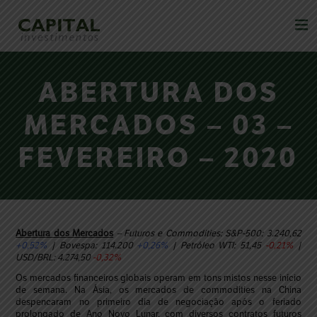
ABERTURA DOS
MERCADOS – 03 –
FEVEREIRO – 2020
Abertura dos Mercados
– Futuros e Commodities: S&P-500: 3.240,62
+0,52%
| Bovespa: 114.200
+0,26%
| Petróleo WTI: 51,45
-0,21%
|
USD/BRL: 4.274,50
-0,32%
Os mercados financeiros globais operam em tons mistos nesse início
de semana. Na Ásia, os mercados de commodities na China
despencaram no primeiro dia de negociação após o feriado
prolongado de Ano Novo Lunar, com diversos contratos futuros