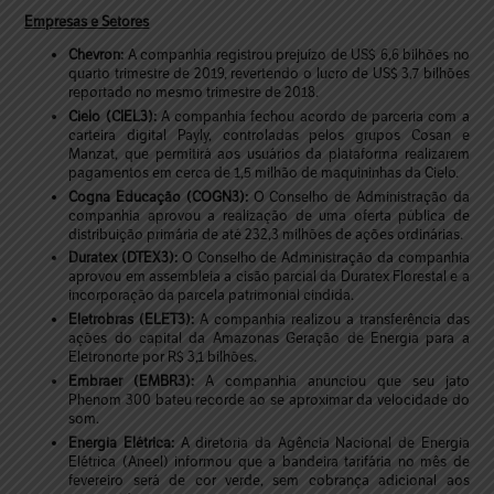
Empresas e Setores
Chevron:
A companhia registrou prejuízo de US$ 6,6 bilhões no
quarto trimestre de 2019, revertendo o lucro de US$ 3,7 bilhões
reportado no mesmo trimestre de 2018.
Cielo (CIEL3):
A companhia fechou acordo de parceria com a
carteira digital Payly, controladas pelos grupos Cosan e
Manzat, que permitirá aos usuários da plataforma realizarem
pagamentos em cerca de 1,5 milhão de maquininhas da Cielo.
Cogna Educação (COGN3):
O Conselho de Administração da
companhia aprovou a realização de uma oferta pública de
distribuição primária de até 232,3 milhões de ações ordinárias.
Duratex (DTEX3):
O Conselho de Administração da companhia
aprovou em assembleia a cisão parcial da Duratex Florestal e a
incorporação da parcela patrimonial cindida.
Eletrobras (ELET3):
A companhia realizou a transferência das
ações do capital da Amazonas Geração de Energia para a
Eletronorte por R$ 3,1 bilhões.
Embraer (EMBR3):
A companhia anunciou que seu jato
Phenom 300 bateu recorde ao se aproximar da velocidade do
som.
Energia Elétrica:
A diretoria da Agência Nacional de Energia
Elétrica (Aneel) informou que a bandeira tarifária no mês de
fevereiro será de cor verde, sem cobrança adicional aos