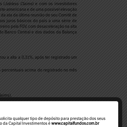
s (
Jobless Claims
) e com os investidores
rte-americana e de uma possível elevação
, da ata da última reunião de seu Comitê de
nos juros básicos do país a uma série de
ereiro pela FGV, com desaceleração na alta
do Banco Central e dos dados da Balança
u a alta a 0,31%, após ter registrado um
s percentuais acima do registrado no mês
laims).
licita qualquer tipo de depósito para prestação dos seus
mo da Capital Investimentos é
www.capitalfundos.com.br