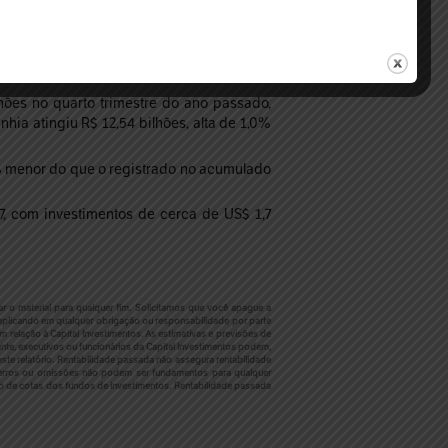
o de US$ 2,29 bilhões reportado em igual
lhões no quarto trimestre do ano passado,
ia atingiu R$ 12,54 bilhões, alta de 1,0%
% menor do que o registrado no acumulado
7, com investimentos de cerca de US$ 1,7
r o material para qualquer fim. Solicitamos que você apague a
plicando em qualquer obrigação ou responsabilidade por parte
 relação à Capital Investimentos. As estimativas e previsões de
te, executivos ou funcionários da Capital Investimentos podem,
ste relatório. Rentabilidade passada não assegura rentabilidade
o, erros ou omissões não podem ser fundamentos para qualquer
ão de cotas dos fundos de investimentos. Rentabilidade passada