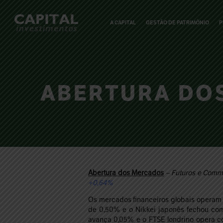
A CAPITAL
GESTÃO DE PATRIMÔNIO
P
ABERTURA DOS
Abertura dos Mercados
– Futuros e Commo
+0,64%
Os mercados financeiros globais operam 
de 0,50% e o Nikkei japonês fechou com
avança 0,05% e o FTSE londrino opera c