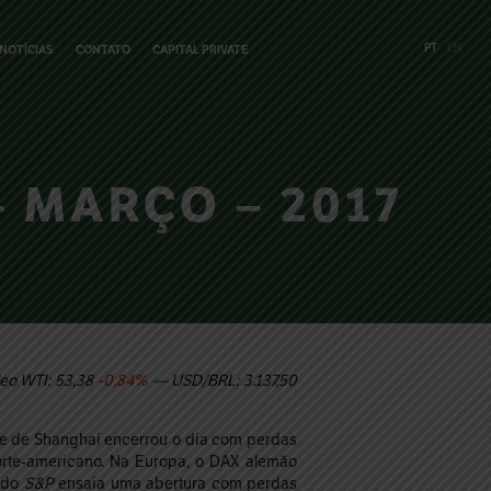
PT
EN
NOTÍCIAS
CONTATO
CAPITAL PRIVATE
 MARÇO – 2017
eo WTI: 53,38
-0,84%
— USD/BRL: 3.137,50
ce de Shanghai encerrou o dia com perdas
orte-americano. Na Europa, o DAX alemão
o do
S&P
ensaia uma abertura com perdas