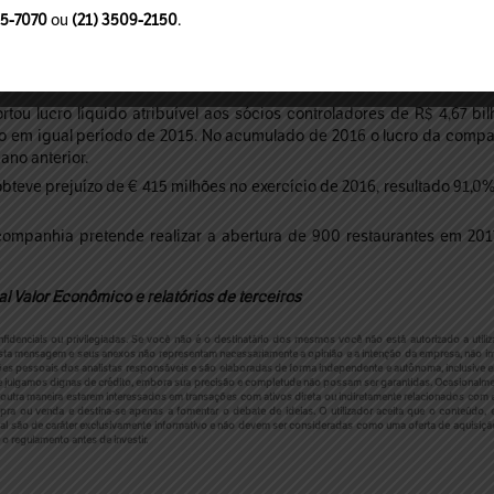
95-7070
ou
(21) 3509-2150
.
 líquido de US$ 400 milhões no quarto trimestre de 2016, ante lucr
ou lucro líquido atribuível aos sócios controladores de R$ 4,67 bi
o em igual período de 2015. No acumulado de 2016 o lucro da companh
no anterior.
eve prejuízo de € 415 milhões no exercício de 2016, resultado 91,0
ompanhia pretende realizar a abertura de 900 restaurantes em 201
l Valor Econômico e relatórios de terceiros
nciais ou privilegiadas. Se você não é o destinatário dos mesmos você não está autorizado a utiliza
ta mensagem e seus anexos não representam necessariamente a opinião e a intenção da empresa, não im
iões pessoais dos analistas responsáveis e são elaboradas de forma independente e autônoma, inclusive em
julgamos dignas de crédito, embora sua precisão e completude não possam ser garantidas. Ocasionalmen
outra maneira estarem interessados em transações com ativos direta ou indiretamente relacionados com e
mpra ou venda e destina-se apenas a fomentar o debate de ideias. O utilizador aceita que o conteúd
ial são de caráter exclusivamente informativo e não devem ser consideradas como uma oferta de aquisiç
 o regulamento antes de investir.