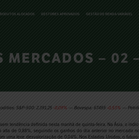
RODUTOS ALOCADOS
GESTORES APROVADOS
GESTÃO DE RENDA VARIÁVEL
 MERCADOS – 02 –
dities: S&P-500: 2.391,25
-0,09%
— Bovespa: 67.455
-0,53%
— Petról
sem tendência definida nesta manhã de quinta-feira. Na Ásia, o índi
 alta de 0,88%, seguindo os ganhos do dia anterior no mercado n
om uma leve desvalorização de 0,04%. Nos Estados Unidos, o futur