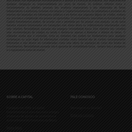
seus anexos não representam necessariamente a opinião e a intenção da empresa, não implicando em
qualquer obrigação ou responsabilidade por parte da mesma.
As análises refletem única e
exclusivamente as opiniões pessoais dos analistas responsáveis e são elaboradas de forma
independente e autônoma, inclusive em relação à Capital Investimentos. As estimativas e previsões de
eventos são baseadas em informações públicas e em fontes que julgamos dignas de crédito, embora
sua precisão e completude não possam ser garantidas. Ocasionalmente, executivos ou funcionários da
Capital Investimentos podem, de acordo com o permitido por lei, possuir uma posição, ou de outra
maneira estarem interessados em transações com ativos direta ou indiretamente relacionados com
este relatório. Rentabilidade passada não assegura rentabilidade futura. Este relatório não constitui
uma recomendação de compra ou venda e destina-se apenas a fomentar o debate de ideias. O
utilizador aceita que o conteúdo, erros ou omissões não podem ser fundamentos para qualquer
reclamação ou ação legal.
As informações contidas neste material são de caráter exclusivamente
informativo e não devem ser consideradas como uma oferta de aquisição de cotas dos fundos de
investimentos. Rentabilidade passada não é garantia de rentabilidade futura, sempre leia o prospecto
e o regulamento antes de investir.
SOBRE A CAPITAL
FALE CONOSCO
Fundada em 1998, a Capital
Mensagem ou dúvida?
Investimentos é uma das mais antigas
Entre em contato
empresas de gestão de patrimônio e
aconselhamento financeiro do Brasil.
Saiba Mais