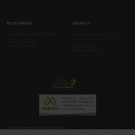
RIO DE JANEIRO
SÃO PAULO
Av. Ataulfo de Paiva, 204/901 – Leblon
Av. Brigadeiro Faria Lima, 2.179 – 8º
andar – Jd. Paulistano
Tel 55 (21) 3509-2150
Fax 55 (21) 3509-2151
Tel 55 (11) 3095-7070
Fax 55 (11) 3849-4373
© Todos os direitos reservados para Capital