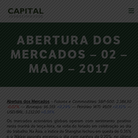
ABERTURA DOS
MERCADOS – 02 –
MAIO – 2017
Abertura dos Mercados
– Futuros e Commodities: S&P-500: 2.386,50
-0,02%
— Bovespa: 66.355
+0,24%
— Petróleo WTI: 49,09
+0,51%
—
USD/BRL: 3.212,00
+0,35%
Os mercados acionários globais operam com sentimento positivo
nesta manhã de terça-feira, na volta do feriado em celebração ao dia
do trabalho. Na Ásia, o índice de Shanghai fechou em queda de 0,35%
e o Nikkei japonês encerrou o dia com ganhos de 0,70%, no último