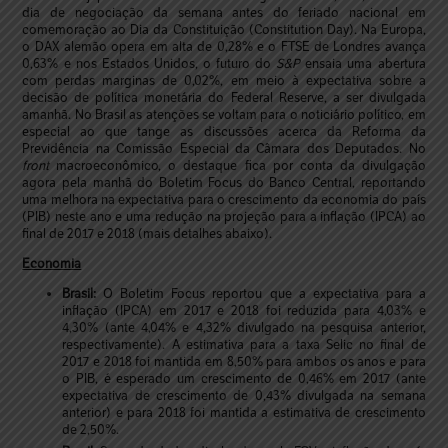
dia de negociação da semana antes do feriado nacional em
comemoração ao Dia da Constituição (Constitution Day). Na Europa,
o DAX alemão opera em alta de 0,28% e o FTSE de Londres avança
0,63% e nos Estados Unidos, o futuro do
S&P
ensaia uma abertura
com perdas marginas de 0,02%, em meio à expectativa sobre a
decisão de política monetária do Federal Reserve, a ser divulgada
amanhã. No Brasil as atenções se voltam para o noticiário político, em
especial ao que tange as discussões acerca da Reforma da
Previdência na Comissão Especial da Câmara dos Deputados. No
front
macroeconômico, o destaque fica por conta da divulgação
agora pela manhã do Boletim Focus do Banco Central, reportando
uma melhora na expectativa para o crescimento da economia do país
(PIB) neste ano e uma redução na projeção para a inflação (IPCA) ao
final de 2017 e 2018 (mais detalhes abaixo).
Economia
Brasil:
O Boletim Focus reportou que a expectativa para a
inflação (IPCA) em 2017 e 2018 foi reduzida para 4,03% e
4,30% (ante 4,04% e 4,32% divulgado na pesquisa anterior,
respectivamente). A estimativa para a taxa Selic no final de
2017 e 2018 foi mantida em 8,50% para ambos os anos e para
o PIB, é esperado um crescimento de 0,46% em 2017 (ante
expectativa de crescimento de 0,43% divulgada na semana
anterior) e para 2018 foi mantida a estimativa de crescimento
de 2,50%.