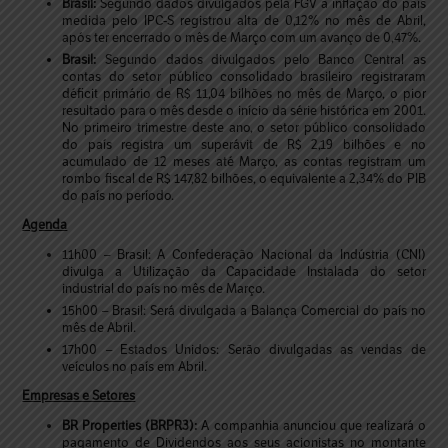
Brasil:
Segundo dados divulgados pela FGV a inflação do país
medida pelo IPC-S registrou alta de 0,12% no mês de Abril,
após ter encerrado o mês de Março com um avanço de 0,47%.
Brasil:
Segundo dados divulgados pelo Banco Central as
contas do setor público consolidado brasileiro registraram
déficit primário de R$ 11,04 bilhões no mês de Março, o pior
resultado para o mês desde o início da série histórica em 2001.
No primeiro trimestre deste ano, o setor público consolidado
do país registra um superávit de R$ 2,19 bilhões e no
acumulado de 12 meses até Março, as contas registram um
rombo fiscal de R$ 147,82 bilhões, o equivalente a 2,34% do PIB
do país no período.
Agenda
11h00 – Brasil: A Confederação Nacional da Indústria (CNI)
divulga a Utilização da Capacidade Instalada do setor
industrial do país no mês de Março.
15h00 – Brasil: Será divulgada a Balança Comercial do país no
mês de Abril.
17h00 – Estados Unidos: Serão divulgadas as vendas de
veículos no país em Abril.
Empresas e Setores
BR Properties (BRPR3):
A companhia anunciou que realizará o
pagamento de Dividendos aos seus acionistas no montante