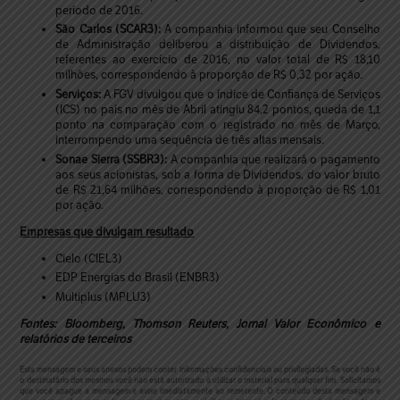
período de 2016.
São Carlos (SCAR3):
A companhia informou que seu Conselho
de Administração deliberou a distribuição de Dividendos,
referentes ao exercício de 2016, no valor total de R$ 18,10
milhões, correspondendo à proporção de R$ 0,32 por ação.
Serviços:
A FGV divulgou que o índice de Confiança de Serviços
(ICS) no país no mês de Abril atingiu 84,2 pontos, queda de 1,1
ponto na comparação com o registrado no mês de Março,
interrompendo uma sequência de três altas mensais.
Sonae Sierra (SSBR3):
A companhia que realizará o pagamento
aos seus acionistas, sob a forma de Dividendos, do valor bruto
de R$ 21,64 milhões, correspondendo à proporção de R$ 1,01
por ação.
Empresas que divulgam resultado
Cielo (CIEL3)
EDP Energias do Brasil (ENBR3)
Multiplus (MPLU3)
Fontes: Bloomberg, Thomson Reuters, Jornal Valor Econômico e
relatórios de terceiros
Esta mensagem e seus anexos podem conter informações confidenciais ou privilegiadas. Se você não é
o destinatário dos mesmos você não está autorizado a utilizar o material para qualquer fim. Solicitamos
que você apague a mensagem e avise imediatamente ao remetente. O conteúdo desta mensagem e